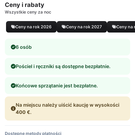
Ceny i rabaty
Wszystkie ceny za noc
Ceny na rok 2026
Ceny na rok 2027
Ceny na 
6 osób
Pościel i ręczniki są dostępne bezpłatnie.
Końcowe sprzątanie jest bezpłatne.
Na miejscu należy uiścić kaucję w wysokości
400 €
.
Dostępne metody płatności