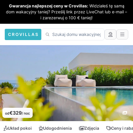
Gwarancja najlepszej ceny w Crovillas:
Widziałeś tę samą
dom wakacyjny taniej? Prześlij link przez LiveChat lub e-mail –
i zarezerwuj o 100 € taniej!
CROVILLAS
€329
od
/ noc
Układ pokoi
Udogodnienia
Zdjęcia
Ceny i rab