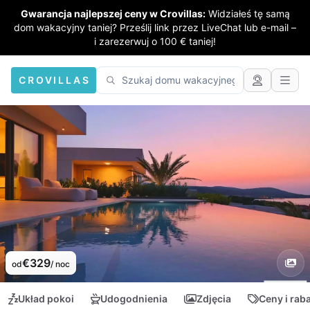
Gwarancja najlepszej ceny w Crovillas:
Widziałeś tę samą
dom wakacyjny taniej? Prześlij link przez LiveChat lub e-mail –
i zarezerwuj o 100 € taniej!
CROVILLAS
€329
od
/ noc
Układ pokoi
Udogodnienia
Zdjęcia
Ceny i rab