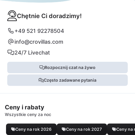
Chętnie Ci doradzimy!
+49 521 92278504
info@crovillas.com
24/7 Livechat
Rozpocznij czat na żywo
Często zadawane pytania
Ceny i rabaty
Wszystkie ceny za noc
Ceny na rok 2026
Ceny na rok 2027
Ceny na 