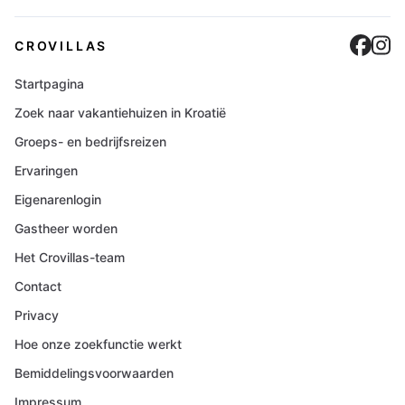
Cro
C
CROVILLAS
Startpagina
Zoek naar vakantiehuizen in Kroatië
Groeps- en bedrijfsreizen
Ervaringen
Eigenarenlogin
Gastheer worden
Het Crovillas-team
Contact
Privacy
Hoe onze zoekfunctie werkt
Bemiddelingsvoorwaarden
Impressum