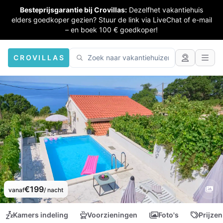
Besteprijsgarantie bij Crovillas:
Dezelfhet vakantiehuis
elders goedkoper gezien? Stuur de link via LiveChat of e-mail
– en boek 100 € goedkoper!
CROVILLAS
€199
vanaf
/ nacht
Kamers indeling
Voorzieningen
Foto's
Prijzen