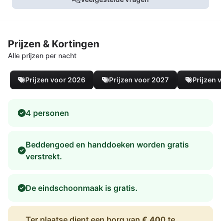
Prijzen & Kortingen
Alle prijzen per nacht
Prijzen voor 2026
Prijzen voor 2027
Prijzen 
4 personen
Beddengoed en handdoeken worden gratis
verstrekt.
De eindschoonmaak is gratis.
Ter plaatse dient een borg van
€ 400
te