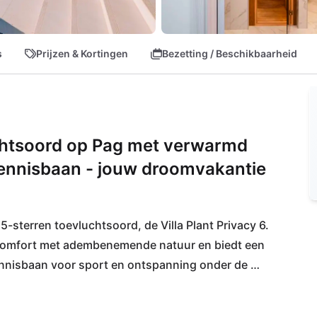
s
Prijzen & Kortingen
Bezetting / Beschikbaarheid
uchtsoord op Pag met verwarmd
tennisbaan - jouw droomvakantie
-sterren toevluchtsoord, de Villa Plant Privacy 6. 
comfort met adembenemende natuur en biedt een 
nnisbaan voor sport en ontspanning onder de 
fstand wacht het kristalheldere water van het 
 in de schoonheid van het eiland op het strand van 