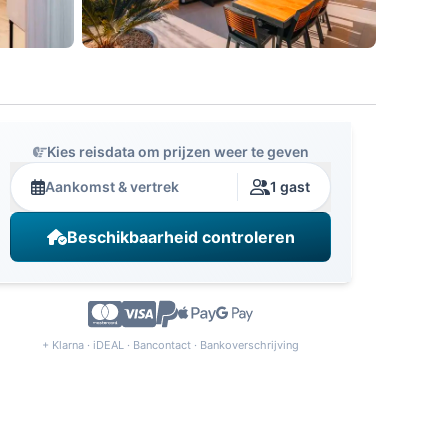
Kies reisdata om prijzen weer te geven
Aankomst & vertrek
1 gast
Beschikbaarheid controleren
+ Klarna · iDEAL · Bancontact · Bankoverschrijving