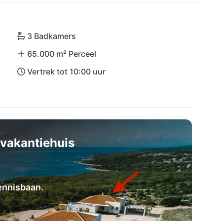
zijn al uw wensen slechts een fluistering 
ing in het gerenommeerde restaurant Boškinac of 
dar. Laat Villa Plant Privacy 6 je verleiden tot 
3 Badkamers
65.000 m² Perceel
Vertrek tot 10:00 uur
vakantiehuis
ennisbaan.