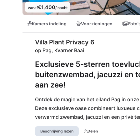
€1,400
vanaf
/ nacht
Kamers indeling
Voorzieningen
Foto'
Villa Plant Privacy 6
op Pag, Kvarner Baai
Exclusieve 5-sterren toevl
buitenzwembad, jacuzzi en 
aan zee!
Ontdek de magie van het eiland Pag in onze 5
Deze exclusieve oase combineert luxueus 
verwarmd zwembad, jacuzzi en een privé te
mediterrane zon. Op slechts een steenworp a
Beschrijving lezen
Delen
strand van Cicovac op u, of duik iets dieper