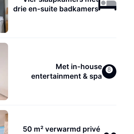
drie en-suite badkamers
Met in-house
entertainment & spa
50 m² verwarmd privé