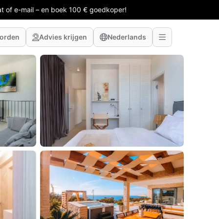
at of e-mail – en boek 100 € goedkoper!
worden
Advies krijgen
Nederlands