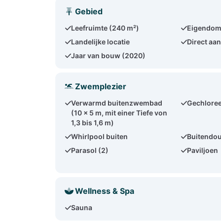
Gebied
Leefruimte (240 m²)
Eigendom
Landelijke locatie
Direct aan
Jaar van bouw (2020)
Zwemplezier
Verwarmd buitenzwembad
Gechloree
(10 x 5 m, mit einer Tiefe von
1,3 bis 1,6 m)
Whirlpool buiten
Buitendo
Parasol (2)
Paviljoen
Wellness & Spa
Sauna