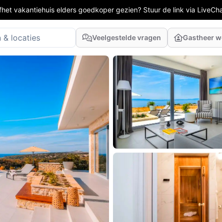
fhet vakantiehuis elders goedkoper gezien? Stuur de link via LiveCh
Veelgestelde vragen
Gastheer 