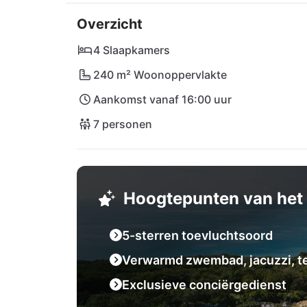
Rafaela. Met de uitstekende conciërgedienst 
Overzicht
verwijderd - of het nu gaat om een reserver
op maat gemaakte excursies naar Novalja en Za
4 Slaapkamers
een onvergetelijke vakantie-ervaring!
240 m² Woonoppervlakte
Aankomst vanaf 16:00 uur
7 personen
Hoogtepunten van het 
5-sterren toevluchtsoord
Verwarmd zwembad, jacuzzi, t
Exclusieve conciërgedienst