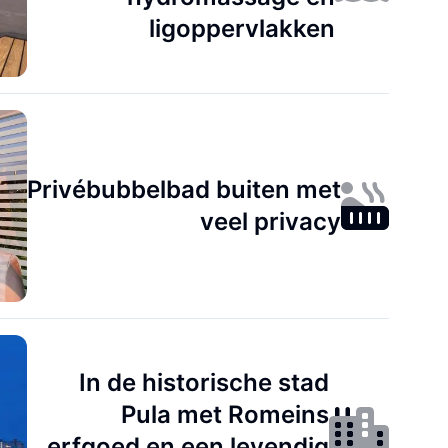
ligoppervlakken
Privébubbelbad buiten met
veel privacy
In de historische stad
Pula met Romeins
erfgoed en een levendig