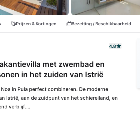
s
Prijzen & Kortingen
Bezetting / Beschikbaarheid
4.8
vakantievilla met zwembad en
onen in het zuiden van Istrië
la Noa in Pula perfect combineren. De moderne 
an Istrië, aan de zuidpunt van het schiereiland, en 
d verblijf.

traatjes in de oude binnenstad met lokale zaakjes 
met regionale specialiteiten. Het nieuw 