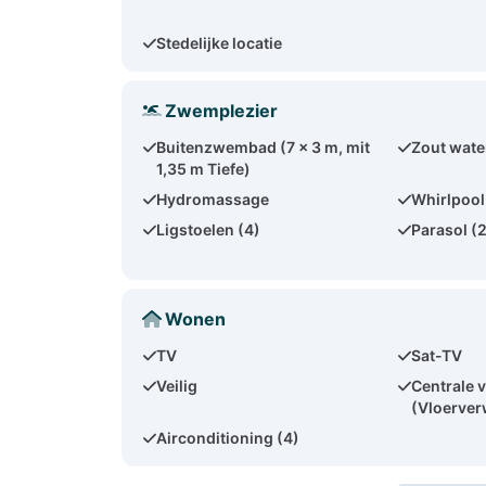
Stedelijke locatie
Zwemplezier
Buitenzwembad (7 x 3 m, mit
Zout wate
1,35 m Tiefe)
Hydromassage
Whirlpool
Ligstoelen (4)
Parasol (
Wonen
TV
Sat-TV
Veilig
Centrale 
(Vloerve
Airconditioning (4)