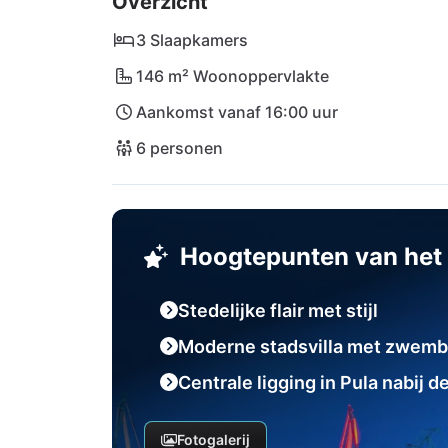
Overzicht
aangelegde stadsstrand van Pula is gemakkel
aflopend kiezelstrand en een ontspannen sfe
3 Slaapkamers
146 m² Woonoppervlakte
Voor actieve vakantiedagen is een uitstap n
Aankomst vanaf 16:00 uur
raden. Of je nu van kliffen springt, windsur
kustlandschap – hier komt iedereen aan zijn 
6 personen
De internationale luchthaven van Pula (PUY)
voor een probleemloze aankomst.
Hoogtepunten van het 
Stedelijke flair met stijl
Moderne stadsvilla met zwemb
Centrale ligging in Pula nabij 
Fotogalerij