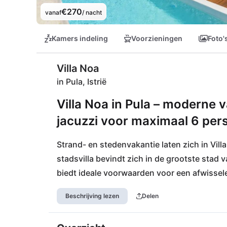
€270
vanaf
/ nacht
Kamers indeling
Voorzieningen
Foto'
Villa Noa
in Pula, Istrië
Villa Noa in Pula – moderne 
jacuzzi voor maximaal 6 pers
Strand- en stedenvakantie laten zich in Vil
stadsvilla bevindt zich in de grootste stad v
biedt ideale voorwaarden voor een afwisselen
Beschrijving lezen
Delen
In Pula vind je tal van winkels, charmante s
en een ruime keuze aan restaurants en bars 