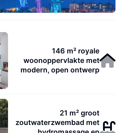
146 m² royale
woonoppervlakte met
modern, open ontwerp
21 m² groot
zoutwaterzwembad met
hydromassage en