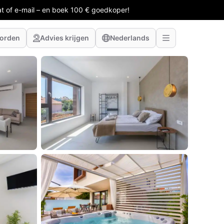
at of e-mail – en boek 100 € goedkoper!
worden
Advies krijgen
Nederlands