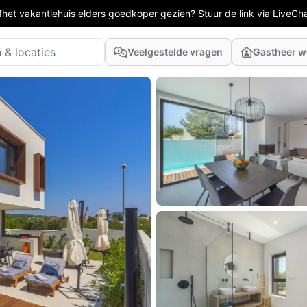
fhet vakantiehuis elders goedkoper gezien? Stuur de link via LiveCh
Veelgestelde vragen
Gastheer 