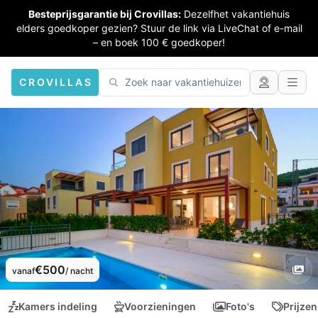
Besteprijsgarantie bij Crovillas:
Dezelfhet vakantiehuis
elders goedkoper gezien? Stuur de link via LiveChat of e-mail
– en boek 100 € goedkoper!
CROVILLAS
€500
vanaf
/ nacht
Kamers indeling
Voorzieningen
Foto's
Prijzen