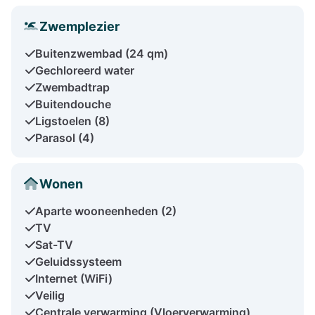
Zwemplezier
Buitenzwembad (24 qm)
Gechloreerd water
Zwembadtrap
Buitendouche
Ligstoelen (8)
Parasol (4)
Wonen
Aparte wooneenheden (2)
TV
Sat-TV
Geluidssysteem
Internet (WiFi)
Veilig
Centrale verwarming (Vloerverwarming)