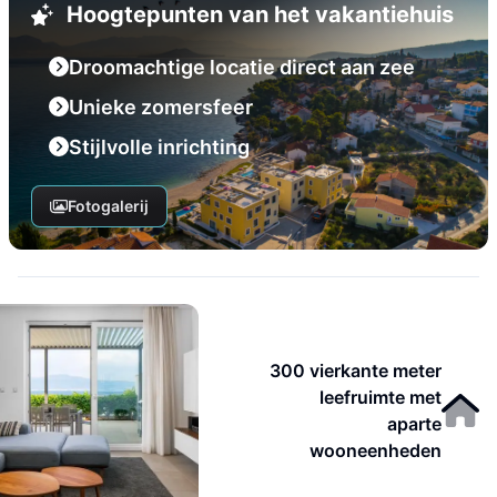
Hoogtepunten van het vakantiehuis
Droomachtige locatie direct aan zee
Unieke zomersfeer
Stijlvolle inrichting
Fotogalerij
300 vierkante meter
leefruimte met
aparte
wooneenheden