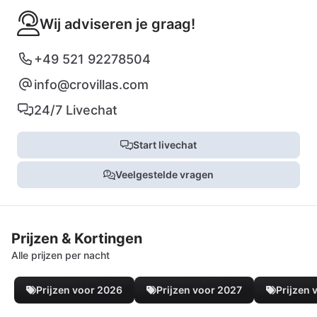
Wij adviseren je graag!
+49 521 92278504
info@crovillas.com
24/7 Livechat
Start livechat
Veelgestelde vragen
Prijzen & Kortingen
Alle prijzen per nacht
Prijzen voor 2026
Prijzen voor 2027
Prijzen 