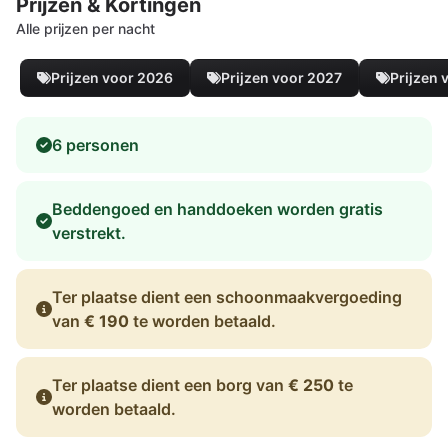
Prijzen & Kortingen
Alle prijzen per nacht
Prijzen voor 2026
Prijzen voor 2027
Prijzen 
6 personen
Beddengoed en handdoeken worden gratis
verstrekt.
Ter plaatse dient een schoonmaakvergoeding
van
€ 190
te worden betaald.
Ter plaatse dient een borg van
€ 250
te
worden betaald.