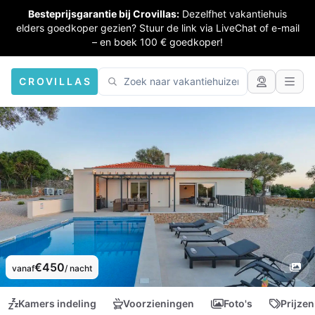
Besteprijsgarantie bij Crovillas:
Dezelfhet vakantiehuis
elders goedkoper gezien? Stuur de link via LiveChat of e-mail
– en boek 100 € goedkoper!
CROVILLAS
€450
vanaf
/ nacht
Kamers indeling
Voorzieningen
Foto's
Prijzen