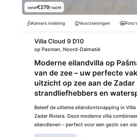
€279
vanaf
/ nacht
Kamers indeling
Voorzieningen
Foto'
Villa Cloud 9 D10
op Pasman, Noord-Dalmatië
Moderne eilandvilla op Pašm
van de zee – uw perfecte vak
uitzicht op zee aan de Zadar 
strandliefhebbers en waters
Beleef de ultieme eilandontsnapping in Vill
Zadar Riviera. Deze moderne villa combineert
eilandleven – perfect voor een gezin van vie
ideaal voor wandelaars, fietsers en natuurl