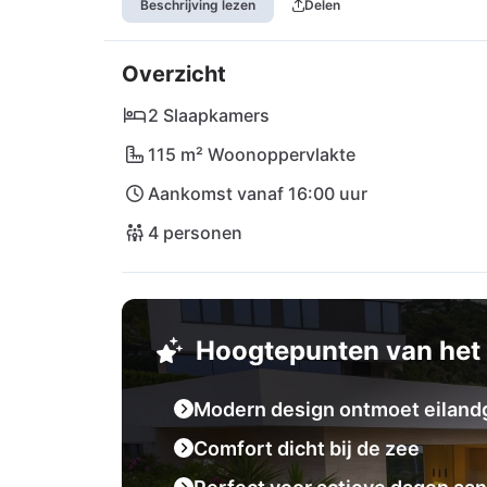
Beschrijving lezen
Delen
schilderachtige uitzichten en verborgen baa
stappen van de villa wacht de fonkelende z
Overzicht
te ontspannen in de zon. De omgeving is een
watersportfans. En als je verlangt naar een 
2 Slaapkamers
is slechts een korte veerboottocht verwijder
115 m² Woonoppervlakte
rustige dagen, actieve avonturen en onverge
Aankomst vanaf 16:00 uur
eilandenparadijs!
4 personen
Hoogtepunten van het 
Modern design ontmoet eiland
Comfort dicht bij de zee