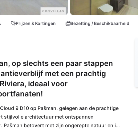
s
Prijzen & Kortingen
Bezetting / Beschikbaarheid
an, op slechts een paar stappen
antieverblijf met een prachtig
Riviera, ideaal voor
portfanaten!
a Cloud 9 D10 op Pašman, gelegen aan de prachtige 
 stijlvolle architectuur met ontspannen 
r. Pašman betovert met zijn ongerepte natuur en is 
iefhebbers. Mediterrane landschappen, 