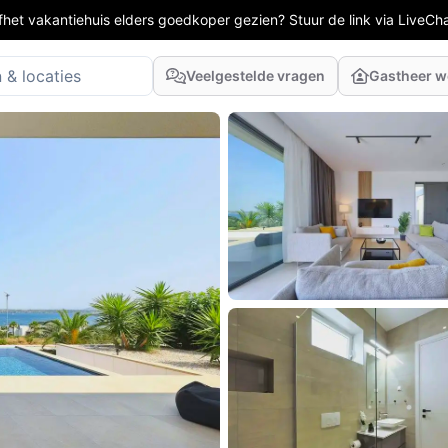
fhet vakantiehuis elders goedkoper gezien? Stuur de link via LiveCh
Veelgestelde vragen
Gastheer 