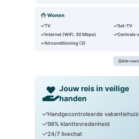
Wonen
TV
Sat-TV
Internet (WiFi, 30 Mbps)
Centrale 
Airconditioning (3)
Alle voo
Jouw reis in veilige
handen
Handgecontroleerde vakantiehui
98% klanttevredenheid
24/7 livechat