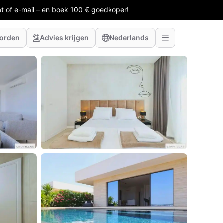
at of e-mail – en boek 100 € goedkoper!
worden
Advies krijgen
Nederlands