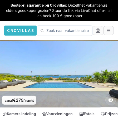
Besteprijsgarantie bij Crovillas:
Dezelfhet vakantiehuis
elders goedkoper gezien? Stuur de link via LiveChat of e-mail
– en boek 100 € goedkoper!
CROVILLAS
€279
vanaf
/ nacht
Kamers indeling
Voorzieningen
Foto's
Prijzen