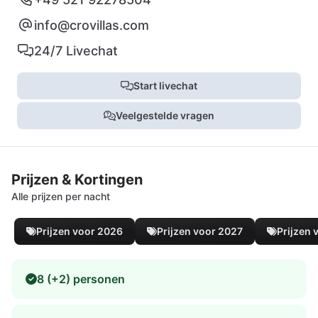
info@crovillas.com
24/7 Livechat
Start livechat
Veelgestelde vragen
Prijzen & Kortingen
Alle prijzen per nacht
Prijzen voor 2026
Prijzen voor 2027
Prijzen 
8 (+2) personen