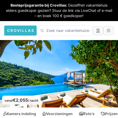
Besteprijsgarantie bij Crovillas:
Dezelfhet vakantiehuis
elders goedkoper gezien? Stuur de link via LiveChat of e-mail
– en boek 100 € goedkoper!
CROVILLAS
€2,055
vanaf
/ nacht
Kamers indeling
Voorzieningen
Foto's
Prijzen