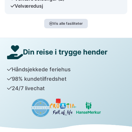
Velværedusj
Vis alle fasiliteter
Din reise i trygge hender
Håndsjekkede feriehus
98% kundetilfredshet
24/7 livechat