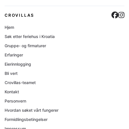
Cro
C
CROVILLAS
Hjem
Søk etter feriehus i Kroatia
Gruppe- og firmaturer
Erfaringer
Eierinnlogging
Bli vert
Crovillas-teamet
Kontakt
Personvern
Hvordan søket vårt fungerer
Formidlingsbetingelser
Impressum