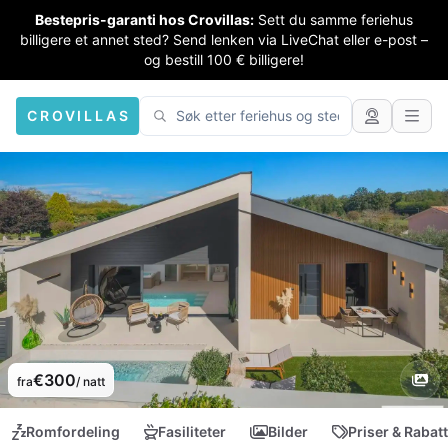
Bestepris-garanti hos Crovillas:
Sett du samme feriehus
billigere et annet sted? Send lenken via LiveChat eller e-post –
og bestill 100 € billigere!
CROVILLAS
€300
fra
/ natt
Romfordeling
Fasiliteter
Bilder
Priser & Rabat