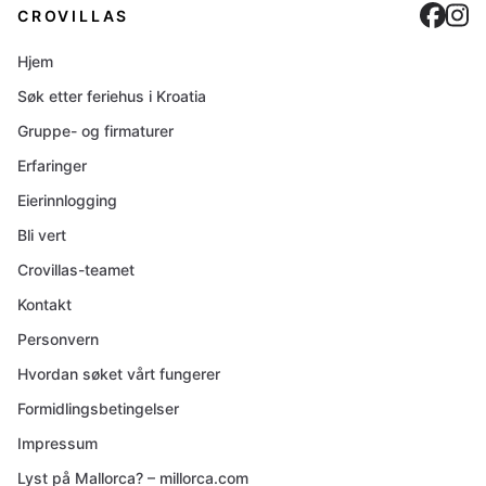
Cro
C
CROVILLAS
Hjem
Søk etter feriehus i Kroatia
Gruppe- og firmaturer
Erfaringer
Eierinnlogging
Bli vert
Crovillas-teamet
Kontakt
Personvern
Hvordan søket vårt fungerer
Formidlingsbetingelser
Impressum
Lyst på Mallorca? – millorca.com