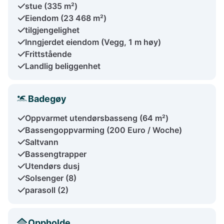
stue (335 m²)
Eiendom (23 468 m²)
tilgjengelighet
Inngjerdet eiendom (Vegg, 1 m høy)
Frittstående
Landlig beliggenhet
Badegøy
Oppvarmet utendørsbasseng (64 m²)
Bassengoppvarming (200 Euro / Woche)
Saltvann
Bassengtrapper
Utendørs dusj
Solsenger (8)
parasoll (2)
Oppholde