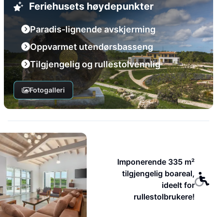
Feriehusets høydepunkter
Paradis-lignende avskjerming
Oppvarmet utendørsbasseng
Tilgjengelig og rullestolvennlig
Fotogalleri
Imponerende 335 m²
tilgjengelig boareal,
ideelt for
rullestolbrukere!