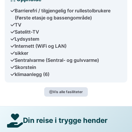
Barrierefri / tilgjengelig for rullestolbrukere
(Første etasje og bassengområde)
TV
Satelitt-TV
Lydsystem
Internett (WiFi og LAN)
sikker
Sentralvarme (Sentral- og gulvvarme)
Skorstein
klimaanlegg (6)
Vis alle fasiliteter
Din reise i trygge hender