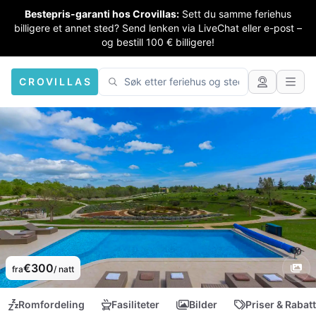
Bestepris-garanti hos Crovillas:
Sett du samme feriehus
billigere et annet sted? Send lenken via LiveChat eller e-post –
og bestill 100 € billigere!
CROVILLAS
€300
fra
/ natt
Romfordeling
Fasiliteter
Bilder
Priser & Rabat