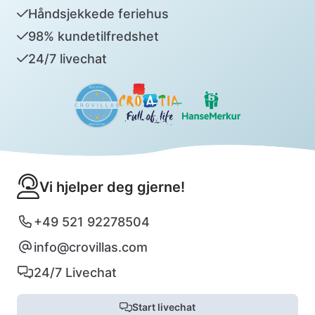
Håndsjekkede feriehus
98% kundetilfredshet
24/7 livechat
Vi hjelper deg gjerne!
+49 521 92278504
info@crovillas.com
24/7 Livechat
Start livechat