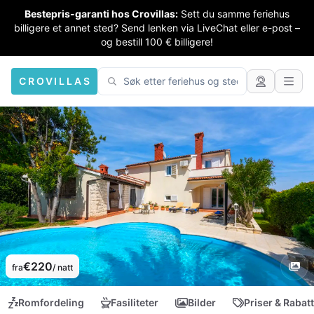
Bestepris-garanti hos Crovillas:
Sett du samme feriehus
billigere et annet sted? Send lenken via LiveChat eller e-post –
og bestill 100 € billigere!
CROVILLAS
€220
fra
/ natt
Romfordeling
Fasiliteter
Bilder
Priser & Rabat