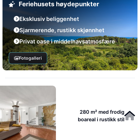
Feriehusets høydepunkter
Eksklusiv beliggenhet
Sjarmerende, rustikk skjønnhet
Privat oase i middelhavsatmosfære
Fotogalleri
280 m² med frodig
boareal i rustikk stil