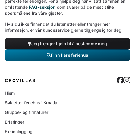
perfekte ferieboligen. For å hjelpe deg har vi satt sammen en
omfattende
FAQ-seksjon
som svarer på de mest stilte
spørsmålene fra våre gjester.
Hvis du ikke finner det du leter etter eller trenger mer
informasjon, er vår kundeservice gjerne tilgjengelig for deg.
Jeg trenger hjelp til å bestemme meg
Finn flere feriehus
Cro
C
CROVILLAS
Hjem
Søk etter feriehus i Kroatia
Gruppe- og firmaturer
Erfaringer
Eierinnlogging