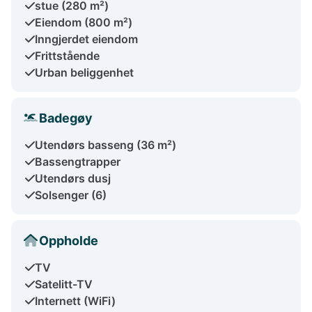
stue (280 m²)
Eiendom (800 m²)
Inngjerdet eiendom
Frittstående
Urban beliggenhet
Badegøy
Utendørs basseng (36 m²)
Bassengtrapper
Utendørs dusj
Solsenger (6)
Oppholde
TV
Satelitt-TV
Internett (WiFi)