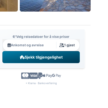
Velg reisedatoer for å vise priser
Ankomst og avreise
1 gjest
Sjekk tilgjengelighet
+ Klarna · Bankoverføring