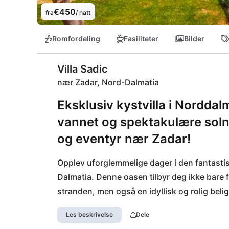
€450
fra
/ natt
Romfordeling
Fasiliteter
Bilder
Villa Sadic
nær Zadar, Nord-Dalmatia
Eksklusiv kystvilla i Norddal
vannet og spektakulære solne
og eventyr nær Zadar!
Opplev uforglemmelige dager i den fantastis
Dalmatia. Denne oasen tilbyr deg ikke bare f
stranden, men også en idyllisk og rolig beli
bølgene og fantastiske solnedganger fra te
Les beskrivelse
Dele
Paklenica inviterer til spennende eventyr, 