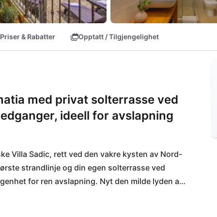
Priser & Rabatter
Opptatt / Tilgjengelighet
matia med privat solterrasse ved
dganger, ideell for avslapning
ke Villa Sadic, rett ved den vakre kysten av Nord-
ørste strandlinje og din egen solterrasse ved 
ggenhet for ren avslapning. Nyt den milde lyden av 
rrassen din. Den nærliggende nasjonalparken 
mens Zadar med sin historiske gamleby bare venter 