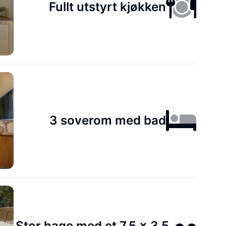
Fullt utstyrt kjøkken
3 soverom med bad
Stor hage med et 7,5 x 3,5