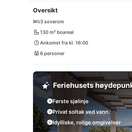
27 km unna for å bli besøkt av deg. Kulinar
Oversikt
Konoba Čapa - begge bare noen få minutter u
blandingen av fred og opplevelser!
3 soverom
130 m² boareal
Ankomst fra kl. 16:00
6 personer
Feriehusets høydepun
Første sjølinje
Privat soltak ved vann.
Idylliske, rolige omgivelser