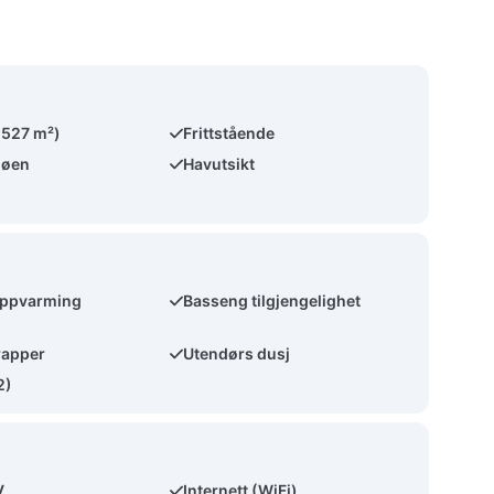
(527 m²)
Frittstående
jøen
Havutsikt
ppvarming
Basseng tilgjengelighet
rapper
Utendørs dusj
2)
V
Internett (WiFi)