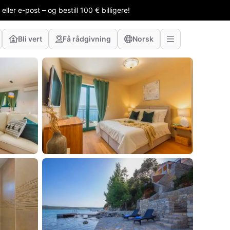
ler e-post – og bestill 100 € billigere!
Bli vert
Få rådgivning
Norsk