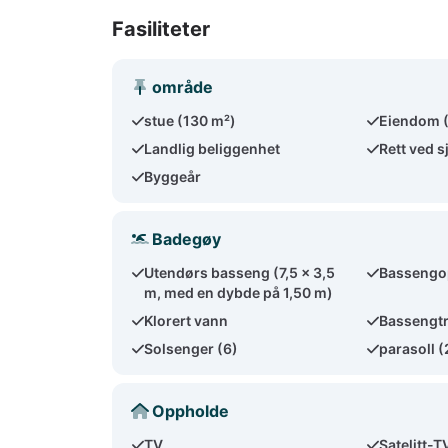
Fasiliteter
område
stue (130 m²)
Eiendom 
Landlig beliggenhet
Rett ved s
Byggeår
Badegøy
Utendørs basseng (7,5 x 3,5
Bassengo
m, med en dybde på 1,50 m)
Klorert vann
Bassengt
Solsenger (6)
parasoll (
Oppholde
TV
Satelitt-T