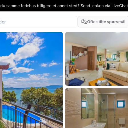
 du samme feriehus billigere et annet sted? Send lenken via LiveChat el
Ofte stilte spørsmål