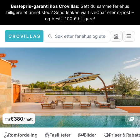
Bestepris-garanti hos Crovillas:
Sett du samme feriehus
billigere et annet sted? Send lenken via LiveChat eller e-post –
og bestill 100 € billigere!
CROVILLAS
€380
fra
/ natt
Romfordeling
Fasiliteter
Bilder
Priser & Rabat