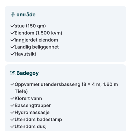
område
stue (150 qm)
Eiendom (1.500 kvm)
Inngjerdet eiendom
Landlig beliggenhet
Havutsikt
Badegøy
Oppvarmet utendørsbasseng (8 x 4 m, 1.60 m
Tiefe)
Klorert vann
Bassengtrapper
Hydromassasje
Utendørs badestamp
Utendørs dusj