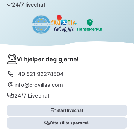
24/7 livechat
Vi hjelper deg gjerne!
+49 521 92278504
info@crovillas.com
24/7 Livechat
Start livechat
Ofte stilte spørsmål