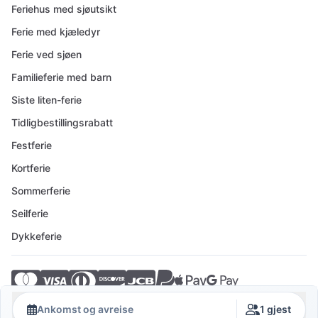
Feriehus med sjøutsikt
Ferie med kjæledyr
Ferie ved sjøen
Familieferie med barn
Siste liten-ferie
Tidligbestillingsrabatt
Festferie
Kortferie
Sommerferie
Seilferie
Dykkeferie
© 2026 Crovillas GmbH
Ankomst og avreise
1 gjest