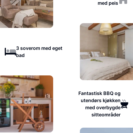
med peis
3 soverom med eget
bad
Fantastisk BBQ og
utendørs kjøkken
med overbygde
sitteområder