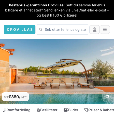
Bestepris-garanti hos Crovillas:
Sett du samme feriehus
billigere et annet sted? Send lenken via LiveChat eller e-post –
og bestill 100 € billigere!
CROVILLAS
€380
fra
/ natt
Romfordeling
Fasiliteter
Bilder
Priser & Rabat