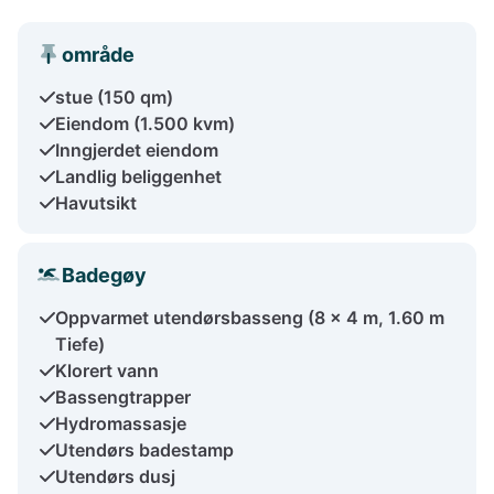
område
stue (150 qm)
Eiendom (1.500 kvm)
Inngjerdet eiendom
Landlig beliggenhet
Havutsikt
Badegøy
Oppvarmet utendørsbasseng (8 x 4 m, 1.60 m
Tiefe)
Klorert vann
Bassengtrapper
Hydromassasje
Utendørs badestamp
Utendørs dusj