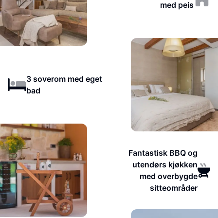
med peis
3 soverom med eget
bad
Fantastisk BBQ og
utendørs kjøkken
med overbygde
sitteområder