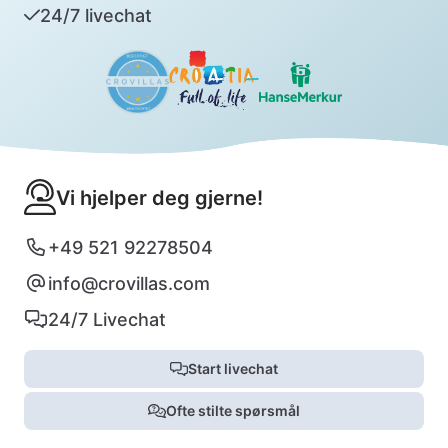
24/7 livechat
Vi hjelper deg gjerne!
+49 521 92278504
info@crovillas.com
24/7 Livechat
Start livechat
Ofte stilte spørsmål