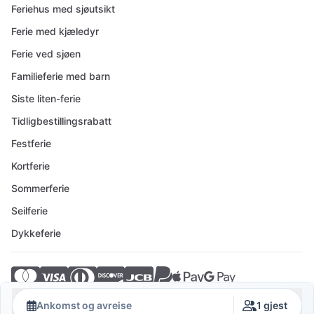
Feriehus med sjøutsikt
Ferie med kjæledyr
Ferie ved sjøen
Familieferie med barn
Siste liten-ferie
Tidligbestillingsrabatt
Festferie
Kortferie
Sommerferie
Seilferie
Dykkeferie
© 2026 Crovillas GmbH
Ankomst og avreise
1 gjest