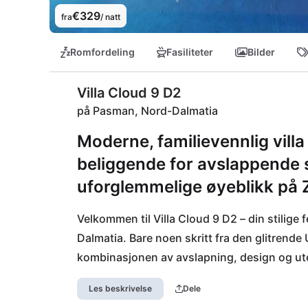
€329
fra
/ natt
Romfordeling
Fasiliteter
Bilder
Villa Cloud 9 D2
på Pasman, Nord-Dalmatia
Moderne, familievennlig vill
beliggende for avslappende s
uforglemmelige øyeblikk på 
Velkommen til Villa Cloud 9 D2 – din stilige 
Dalmatia. Bare noen skritt fra den glitrende 
kombinasjonen av avslapning, design og ute
på naturskjønne fotturer eller sykkelturer 
Les beskrivelse
Dele
den sjarmerende fergehavnen i Tkon også i 