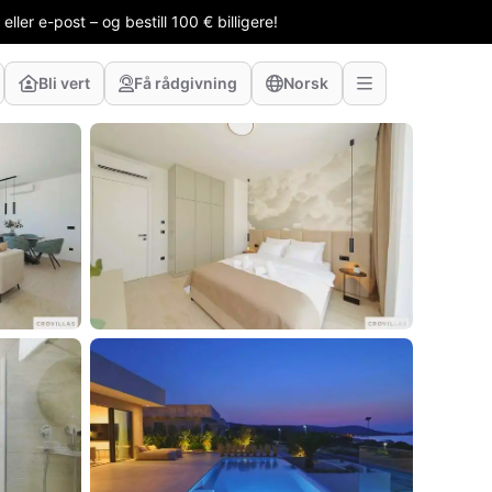
ler e-post – og bestill 100 € billigere!
Bli vert
Få rådgivning
Norsk