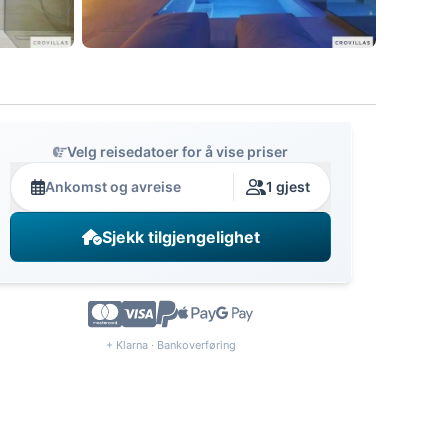
Velg reisedatoer for å vise priser
Ankomst og avreise
1 gjest
Sjekk tilgjengelighet
+ Klarna · Bankoverføring