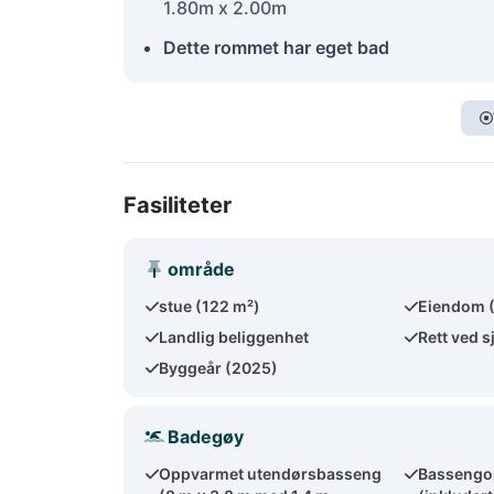
1.80m x 2.00m
Dette rommet har eget bad
Fasiliteter
område
stue (122 m²)
Eiendom 
Landlig beliggenhet
Rett ved s
Byggeår (2025)
Badegøy
Oppvarmet utendørsbasseng
Bassengo