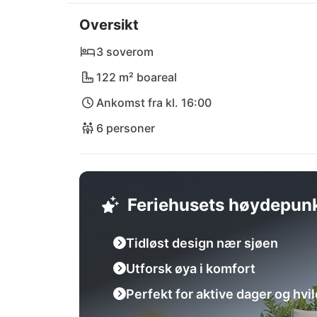
delikatesser på den nærliggende restaurante
Oversikt
ligger bare en kort kjøretur unna – ideelt for
uforglemmelige ferieminner i en villa som ko
3 soverom
122 m² boareal
Ankomst fra kl. 16:00
6 personer
Feriehusets høydepun
Tidløst design nær sjøen
Utforsk øya i komfort
Perfekt for aktive dager og hvil