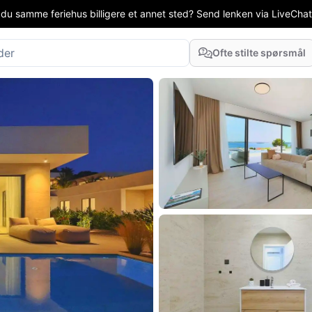
 du samme feriehus billigere et annet sted? Send lenken via LiveChat el
Ofte stilte spørsmål