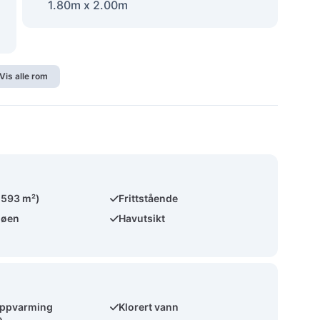
1.80m x 2.00m
Vis alle rom
(593 m²)
Frittstående
jøen
Havutsikt
ppvarming
Klorert vann