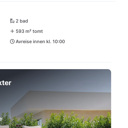
n Lanterna. Den livlige kystbyen Biograd na Moru 
 shopping eller kulturelle utflukter. Unn deg 
mbinerer komfort, beliggenhet og stil.
2 bad
593 m² tomt
Avreise innen kl. 10:00
kter
e