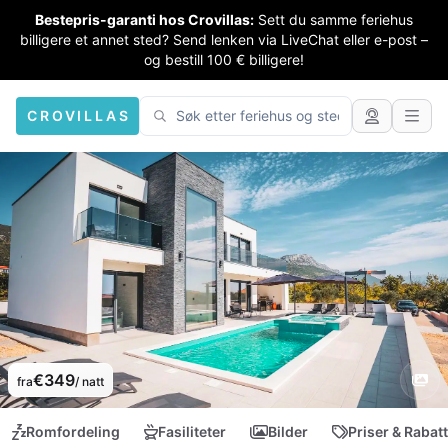
Bestepris-garanti hos Crovillas:
Sett du samme feriehus
billigere et annet sted? Send lenken via LiveChat eller e-post –
og bestill 100 € billigere!
CROVILLAS
€349
fra
/ natt
Romfordeling
Fasiliteter
Bilder
Priser & Rabat