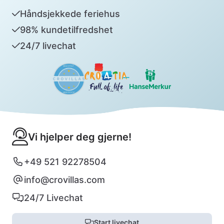
Håndsjekkede feriehus
98% kundetilfredshet
24/7 livechat
Vi hjelper deg gjerne!
+49 521 92278504
info@crovillas.com
24/7 Livechat
Start livechat