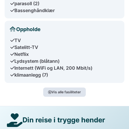
parasoll (2)
Bassenghåndklær
Oppholde
TV
Satelitt-TV
Netflix
Lydsystem (blåtann)
Internett (WiFi og LAN, 200 Mbit/s)
klimaanlegg (7)
Vis alle fasiliteter
Din reise i trygge hender