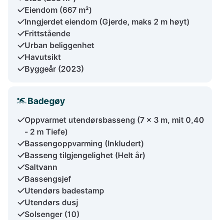
Eiendom (667 m²)
Inngjerdet eiendom (Gjerde, maks 2 m høyt)
Frittstående
Urban beliggenhet
Havutsikt
Byggeår (2023)
Badegøy
Oppvarmet utendørsbasseng (7 x 3 m, mit 0,40
- 2 m Tiefe)
Bassengoppvarming (Inkludert)
Basseng tilgjengelighet (Helt år)
Saltvann
Bassengsjef
Utendørs badestamp
Utendørs dusj
Solsenger (10)