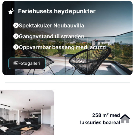
Feriehusets høydepunkter
Spektakulær Neubauvilla
Gangavstand til stranden
Oppvarmbar basseng med jacuzzi
Fotogalleri
258 m² med
luksuriøs boareal