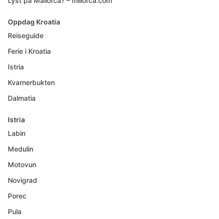
Lyst på Mallorca? – millorca.com
Oppdag Kroatia
Reiseguide
Ferie i Kroatia
Istria
Kvarnerbukten
Dalmatia
Istria
Labin
Medulin
Motovun
Novigrad
Porec
Pula