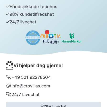
Håndsjekkede feriehus
98% kundetilfredshet
24/7 livechat
Vi hjelper deg gjerne!
+49 521 92278504
info@crovillas.com
24/7 Livechat
Start livechat