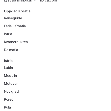
Lyst på Mallorca? – millorca.com
Oppdag Kroatia
Reiseguide
Ferie i Kroatia
Istria
Kvarnerbukten
Dalmatia
Istria
Labin
Medulin
Motovun
Novigrad
Porec
Pula