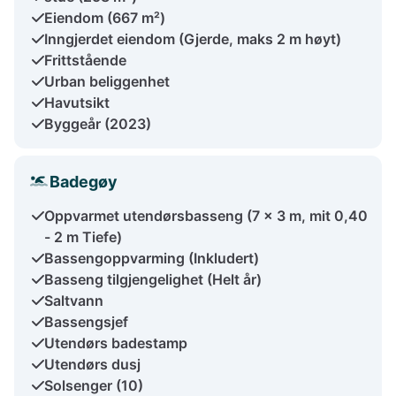
Eiendom (667 m²)
Inngjerdet eiendom (Gjerde, maks 2 m høyt)
Frittstående
Urban beliggenhet
Havutsikt
Byggeår (2023)
Badegøy
Oppvarmet utendørsbasseng (7 x 3 m, mit 0,40
- 2 m Tiefe)
Bassengoppvarming (Inkludert)
Basseng tilgjengelighet (Helt år)
Saltvann
Bassengsjef
Utendørs badestamp
Utendørs dusj
Solsenger (10)