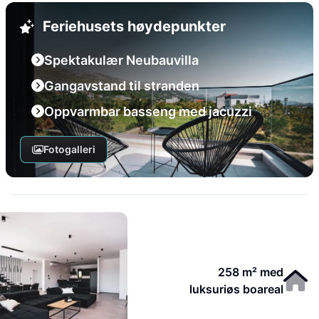
Feriehusets høydepunkter
Spektakulær Neubauvilla
Gangavstand til stranden
Oppvarmbar basseng med jacuzzi
Fotogalleri
258 m² med
luksuriøs boareal