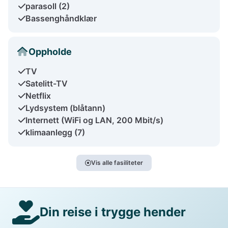
parasoll (2)
Bassenghåndklær
Oppholde
TV
Satelitt-TV
Netflix
Lydsystem (blåtann)
Internett (WiFi og LAN, 200 Mbit/s)
klimaanlegg (7)
Vis alle fasiliteter
Din reise i trygge hender