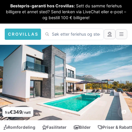
Bestepris-garanti hos Crovillas:
Sett du samme feriehus
billigere et annet sted? Send lenken via LiveChat eller e-post –
og bestill 100 € billigere!
CROVILLAS
€349
fra
/ natt
Romfordeling
Fasiliteter
Bilder
Priser & Rabat