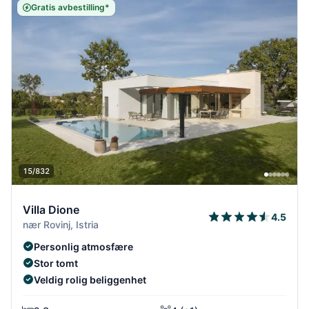
Gratis avbestilling*
15/832
Villa Dione
4.5
nær Rovinj, Istria
Personlig atmosfære
Stor tomt
Veldig rolig beliggenhet