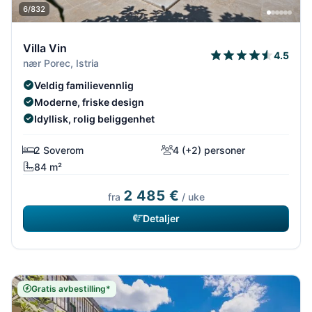
6/832
Villa Vin
4.5
nær Porec, Istria
Veldig familievennlig
Moderne, friske design
Idyllisk, rolig beliggenhet
2 Soverom
4 (+2) personer
84 m²
2 485 €
fra
/ uke
Detaljer
Gratis avbestilling*