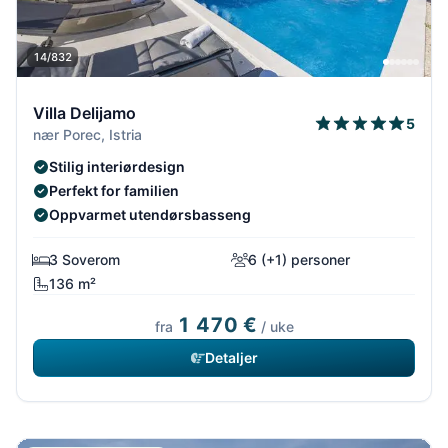
14/832
Villa Delijamo
5
nær Porec, Istria
Stilig interiørdesign
Perfekt for familien
Oppvarmet utendørsbasseng
3 Soverom
6 (+1) personer
136 m²
1 470 €
fra
/ uke
Detaljer