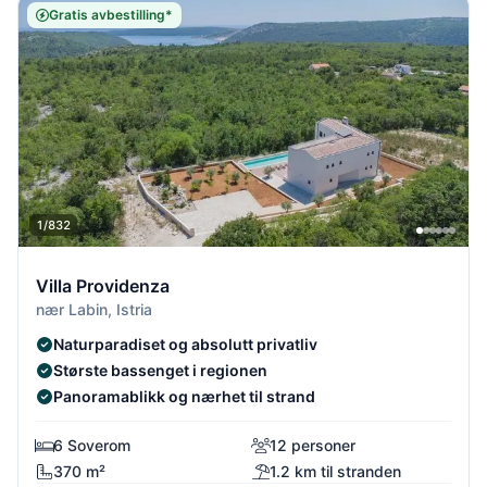
Gratis avbestilling*
1/832
Villa Providenza
nær Labin, Istria
Naturparadiset og absolutt privatliv
Største bassenget i regionen
Panoramablikk og nærhet til strand
6 Soverom
12 personer
370 m²
1.2 km til stranden