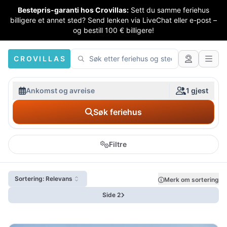
Bestepris-garanti hos Crovillas:
Sett du samme feriehus
billigere et annet sted? Send lenken via LiveChat eller e-post –
og bestill 100 € billigere!
CROVILLAS
Ankomst og avreise
1 gjest
Søk feriehus
Filtre
Sortering: Relevans
Merk om sortering
Side 2