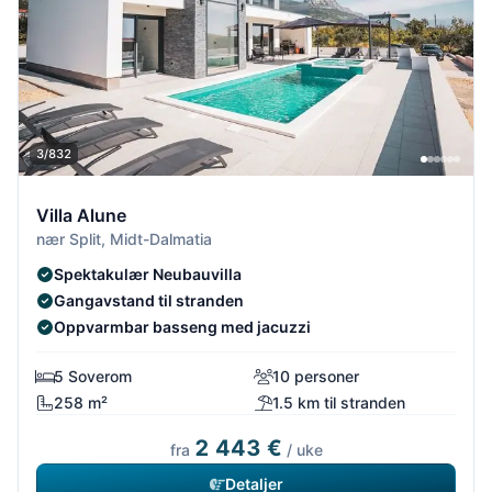
3/832
Villa Alune
nær Split, Midt-Dalmatia
Spektakulær Neubauvilla
Gangavstand til stranden
Oppvarmbar basseng med jacuzzi
5 Soverom
10 personer
258 m²
1.5 km til stranden
2 443 €
fra
/ uke
Detaljer