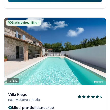
Gratis avbestilling*
13/832
Villa Flego
5
nær Motovun, Istria
Midt i praktfullt landskap