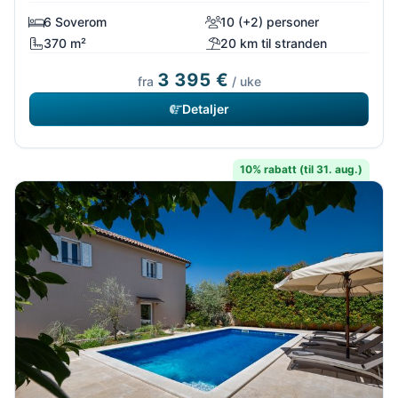
6 Soverom
10 (+2) personer
370 m²
20 km til stranden
3 395 €
fra
/ uke
Detaljer
10% rabatt (til 31. aug.)