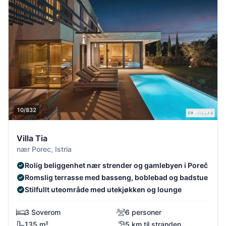
10/832
Villa Tia
nær Porec, Istria
Rolig beliggenhet nær strender og gamlebyen i Poreč
Romslig terrasse med basseng, boblebad og badstue
Stilfullt uteområde med utekjøkken og lounge
3 Soverom
6 personer
135 m²
5 km til stranden