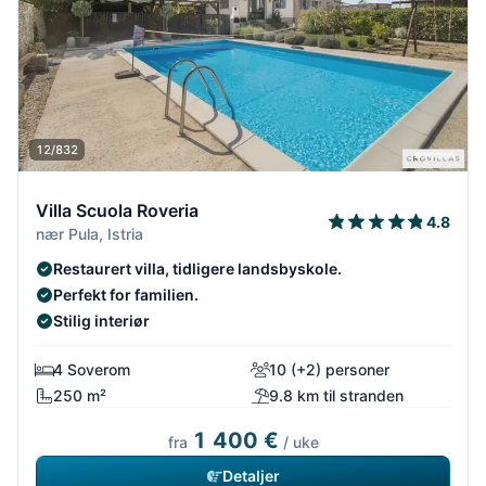
12/832
Villa Scuola Roveria
4.8
nær Pula, Istria
Restaurert villa, tidligere landsbyskole.
Perfekt for familien.
Stilig interiør
4 Soverom
10 (+2) personer
250 m²
9.8 km til stranden
1 400 €
fra
/ uke
Detaljer