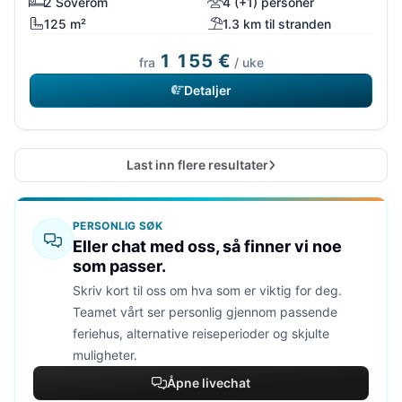
2 Soverom
4 (+1) personer
125 m²
1.3 km til stranden
1 155 €
fra
/ uke
Detaljer
Last inn flere resultater
PERSONLIG SØK
Eller chat med oss, så finner vi noe
som passer.
Skriv kort til oss om hva som er viktig for deg.
Teamet vårt ser personlig gjennom passende
feriehus, alternative reiseperioder og skjulte
muligheter.
Åpne livechat