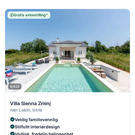
Gratis avbestilling*
8/832
Villa Sienna Zminj
nær Labin, Istria
Veldig familievennlig
Stilfullt interiørdesign
Idyllisk, fredelig beliggenhet