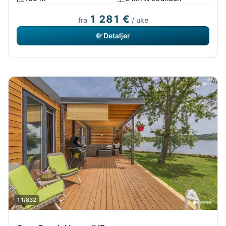
1 281 €
fra
/ uke
Detaljer
11/832