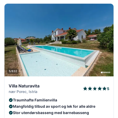
5/832
Villa Naturavita
5
nær Porec, Istria
Traumhafte Familienvilla
Mangfoldig tilbud av sport og lek for alle aldre
Stor utendørsbasseng med barnebasseng