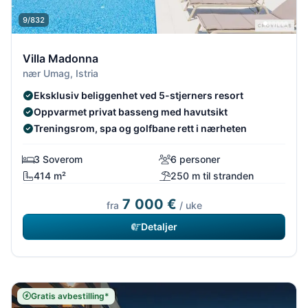
9/832
Villa Madonna
nær Umag, Istria
Eksklusiv beliggenhet ved 5-stjerners resort
Oppvarmet privat basseng med havutsikt
Treningsrom, spa og golfbane rett i nærheten
3 Soverom
6 personer
414 m²
250 m til stranden
7 000 €
fra
/ uke
Detaljer
Gratis avbestilling*