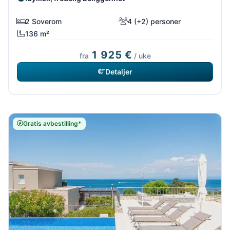
2 Soverom
4 (+2) personer
136 m²
1 925 €
fra
/ uke
Detaljer
Gratis avbestilling*