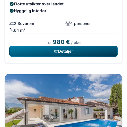
Flotte utsikter over landet
Hyggelig interiør
2 Soverom
4 personer
64 m²
980 €
fra
/ uke
Detaljer