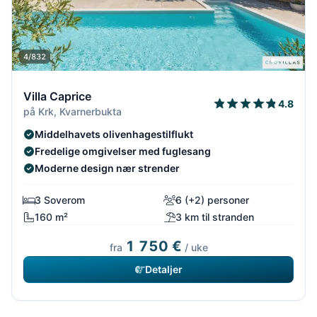
4/832
Villa Caprice
4.8
på Krk, Kvarnerbukta
Middelhavets olivenhagestilflukt
Fredelige omgivelser med fuglesang
Moderne design nær strender
3 Soverom
6 (+2) personer
160 m²
3 km til stranden
1 750 €
fra
/ uke
Detaljer