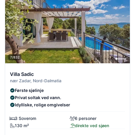
7/832
Villa Sadic
nær Zadar, Nord-Dalmatia
Første sjølinje
Privat soltak ved vann.
Idylliske, rolige omgivelser
3 Soverom
6 personer
130 m²
direkte ved sjøen