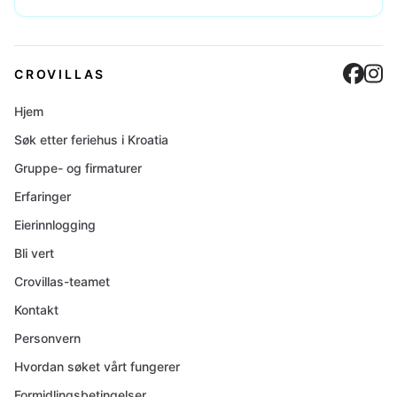
Cro
C
CROVILLAS
Hjem
Søk etter feriehus i Kroatia
Gruppe- og firmaturer
Erfaringer
Eierinnlogging
Bli vert
Crovillas-teamet
Kontakt
Personvern
Hvordan søket vårt fungerer
Formidlingsbetingelser