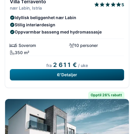
Villa Terravento
5
nær Labin, Istria
Idyllisk beliggenhet nær Labin
Stilig interiørdesign
Oppvarmbar basseng med hydromassasje
5 Soverom
10 personer
350 m²
2 611 €
fra
/ uke
Detaljer
Opptil 26% rabatt