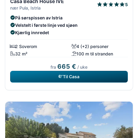
Casa Beach House IVE
5
nær Pula, Istria
På sørspissen av Istria
Velstelt i første linje ved sjøen
Kjærlig innredet
2 Soverom
4 (+2) personer
32 m²
100 m til stranden
665 €
fra
/ uke
Til Casa