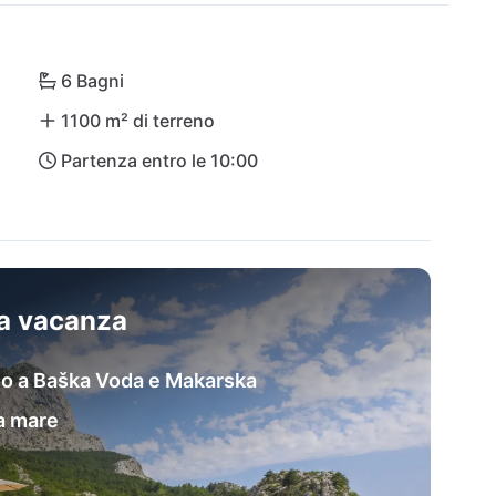
n la vicinanza a una delle località costiere più 
6 Bagni
1100 m² di terreno
Partenza entro le 10:00
sa vacanza
cino a Baška Voda e Makarska
ta mare