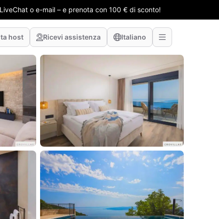
e LiveChat o e-mail – e prenota con 100 € di sconto!
ta host
Ricevi assistenza
Italiano