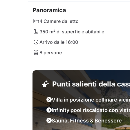
la villa unisce la vita immersa nella natura co
Panoramica
amate della Croazia.
4 Camere da letto
350 m² di superficie abitabile
Arrivo dalle 16:00
8 persone
Punti salienti della ca
Villa in posizione collinare vi
Infinity pool riscaldato con vis
Sauna, Fitness & Benessere