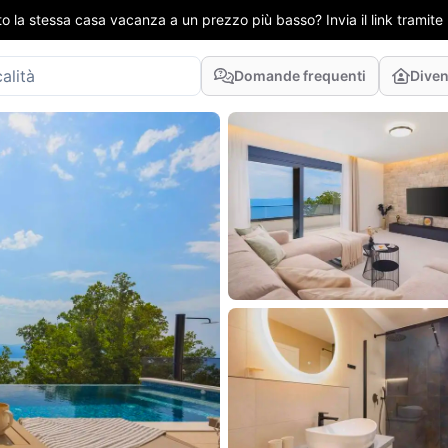
to la stessa casa vacanza a un prezzo più basso? Invia il link tramit
Domande frequenti
Diven