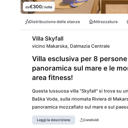
€300
da
/ notte
Distribuzione delle stanze
Attrezzature
Villa Skyfall
vicino Makarska, Dalmazia Centrale
Villa esclusiva per 8 person
panoramica sul mare e le mon
area fitness!
Questa lussuosa villa "Skyfall" si trova su un
Baška Voda, sulla rinomata Riviera di Makarsk
panoramica mozzafiato sul mare e sul paesa
e rialzata offre molta privacy e ampiezza, me
Leggi la descrizione
Condividi
Makarska, i ristoranti e le opportunità di sva