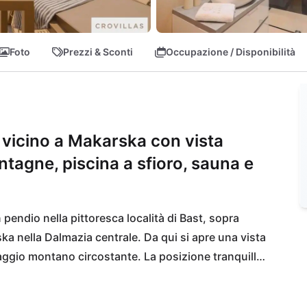
Foto
Prezzi & Sconti
Occupazione / Disponibilità
e vicino a Makarska con vista
tagne, piscina a sfioro, sauna e
 pendio nella pittoresca località di Bast, sopra 
a nella Dalmazia centrale. Da qui si apre una vista 
ggio montano circostante. La posizione tranquilla 
ntre le spiagge di Baška Voda, la vivace città di 
go sono raggiungibili in pochi minuti di auto. Così, 