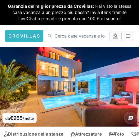
Garanzia del miglior prezzo da Crovillas:
Hai visto la stessa
casa vacanza a un prezzo più basso? Invia il link tramite
LiveChat o e-mail – e prenota con 100 € di sconto!
CROVILLAS
€955
da
/ notte
Distribuzione delle stanze
Attrezzature
Foto
P