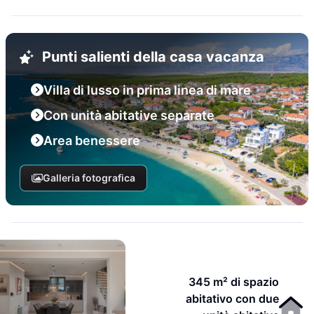
Punti salienti della casa vacanza
Villa di lusso in prima linea di mare
Con unità abitative separate
Area benessere
Galleria fotografica
345 m² di spazio
abitativo con due