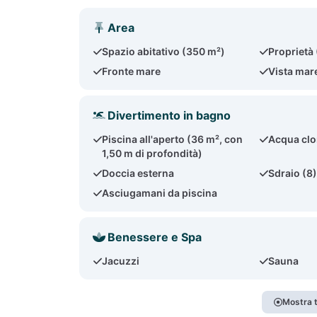
Area
Spazio abitativo (350 m²)
Proprietà
Fronte mare
Vista mar
Divertimento in bagno
Piscina all'aperto (36 m², con
Acqua clo
1,50 m di profondità)
Doccia esterna
Sdraio (8
Asciugamani da piscina
Benessere e Spa
Jacuzzi
Sauna
Mostra t