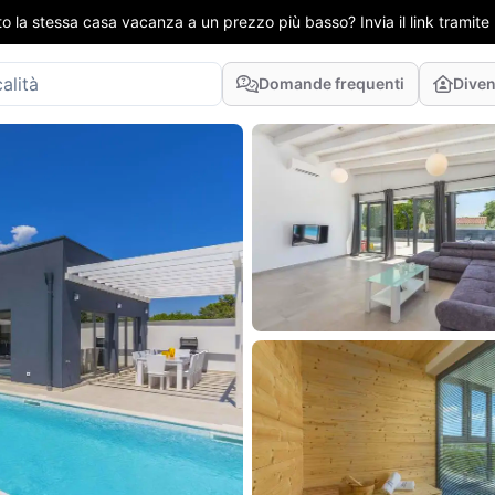
to la stessa casa vacanza a un prezzo più basso? Invia il link tramit
Domande frequenti
Diven