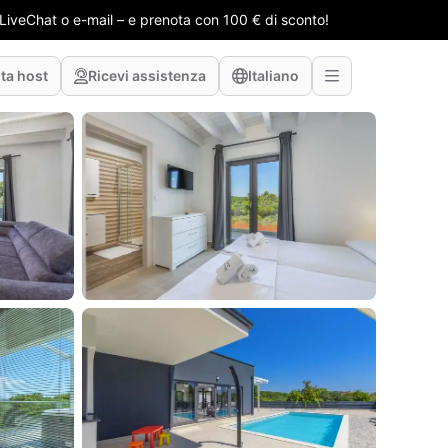
e LiveChat o e-mail – e prenota con 100 € di sconto!
ta host
Ricevi assistenza
Italiano