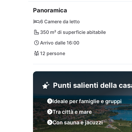
dall'emozionante parco naturale "Capo Kamen
Panoramica
chilometri. Anche l'aeroporto di Pola, il più
può essere raggiunto in soli 20 minuti di au
6 Camere da letto
350 m² di superficie abitabile
Arrivo dalle 16:00
12 persone
Punti salienti della ca
Ideale per famiglie e gruppi
Tra città e mare
Con sauna e jacuzzi