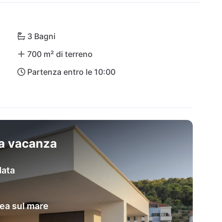
rogir con le sue affascinanti stradine è a pochi 
antisce un comodo arrivo, così il tuo soggiorno da 
3 Bagni
700 m² di terreno
Partenza entro le 10:00
sa vacanza
data
nea sul mare