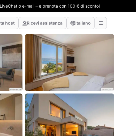
e LiveChat o e-mail – e prenota con 100 € di sconto!
ta host
Ricevi assistenza
Italiano