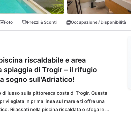
Foto
Prezzi & Sconti
Occupazione / Disponibilità
 piscina riscaldabile e area
spiaggia di Trogir – il rifugio
a sogno sull'Adriatico!
o di lusso sulla pittoresca costa di Trogir. Questa 
rivilegiata in prima linea sul mare e ti offre una 
co. Rilassati nella piscina riscaldata o sfoga le 
casa – qui non mancherà nulla! A soli 10 metri 
e. Piaceri culinari ti aspettano in un ristorante 