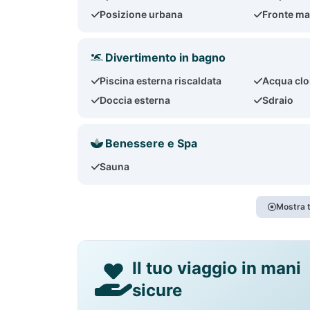
Posizione urbana
Fronte ma
Divertimento in bagno
Piscina esterna riscaldata
Acqua clo
Doccia esterna
Sdraio
Benessere e Spa
Sauna
Mostra t
Il tuo viaggio in mani
sicure