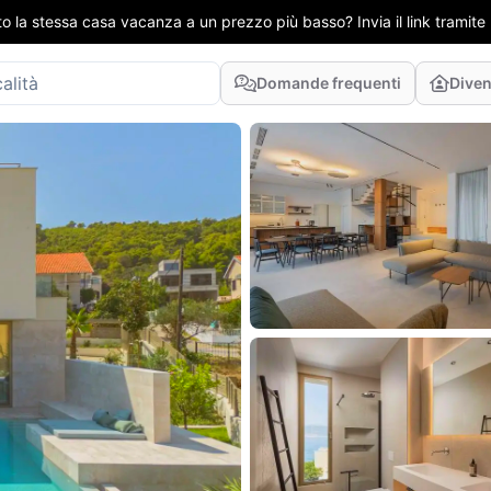
to la stessa casa vacanza a un prezzo più basso? Invia il link tramit
Domande frequenti
Diven