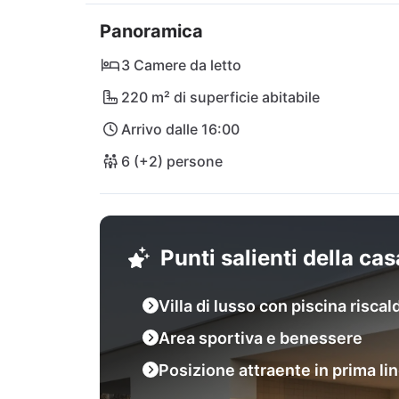
nelle vicinanze, mentre il centro storico di T
Panoramica
minuti di viaggio. L'aeroporto di Spalato gar
sogno è assicurato!
3 Camere da letto
220 m² di superficie abitabile
Arrivo dalle 16:00
6 (+2) persone
Punti salienti della ca
Villa di lusso con piscina riscal
Area sportiva e benessere
Posizione attraente in prima li