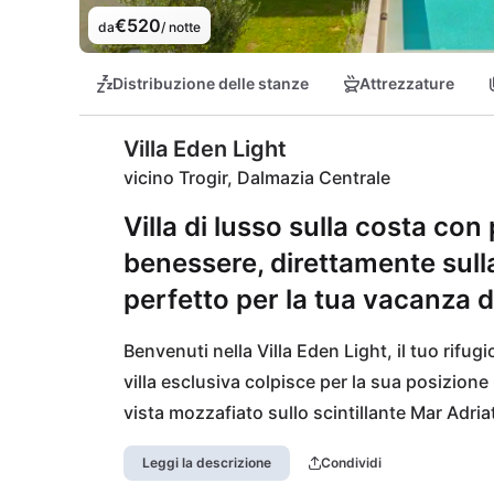
€520
da
/ notte
Distribuzione delle stanze
Attrezzature
Villa Eden Light
vicino Trogir, Dalmazia Centrale
Villa di lusso sulla costa con
benessere, direttamente sulla 
perfetto per la tua vacanza d
Benvenuti nella Villa Eden Light, il tuo rifugi
villa esclusiva colpisce per la sua posizione p
vista mozzafiato sullo scintillante Mar Adriati
energie nell'area sportiva e benessere della 
Leggi la descrizione
Condividi
raggiungi la spiaggia per un tuffo rinfrescant