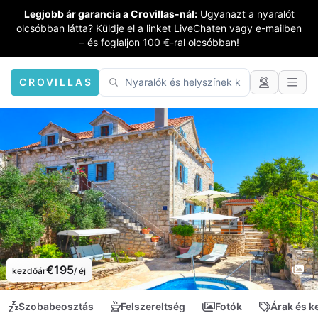
Legjobb ár garancia a Crovillas-nál:
Ugyanazt a nyaralót
olcsóbban látta? Küldje el a linket LiveChaten vagy e-mailben
– és foglaljon 100 €-ral olcsóbban!
CROVILLAS
€195
kezdőár
/ éj
Szobabeosztás
Felszereltség
Fotók
Árak és 