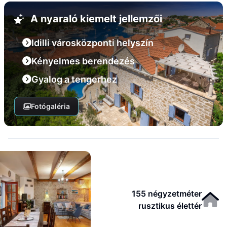
A nyaraló kiemelt jellemzői
Idilli városközponti helyszín
Kényelmes berendezés
Gyalog a tengerhez
Fotógaléria
155 négyzetméter
rusztikus élettér