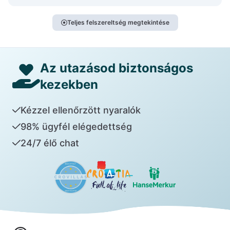
Teljes felszereltség megtekintése
Az utazásod biztonságos
kezekben
Kézzel ellenőrzött nyaralók
98% ügyfél elégedettség
24/7 élő chat