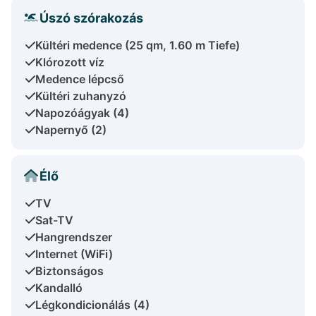
Úszó szórakozás
Kültéri medence (25 qm, 1.60 m Tiefe)
Klórozott víz
Medence lépcső
Kültéri zuhanyzó
Napozóágyak (4)
Napernyő (2)
Élő
TV
Sat-TV
Hangrendszer
Internet (WiFi)
Biztonságos
Kandalló
Légkondicionálás (4)