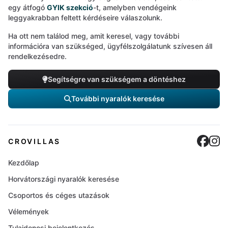
egy átfogó
GYIK szekció
-t, amelyben vendégeink
leggyakrabban feltett kérdéseire válaszolunk.
Ha ott nem találod meg, amit keresel, vagy további
információra van szükséged, ügyfélszolgálatunk szívesen áll
rendelkezésedre.
Segítségre van szükségem a döntéshez
További nyaralók keresése
Cro
C
CROVILLAS
Kezdőlap
Horvátországi nyaralók keresése
Csoportos és céges utazások
Vélemények
Tulajdonosi bejelentkezés