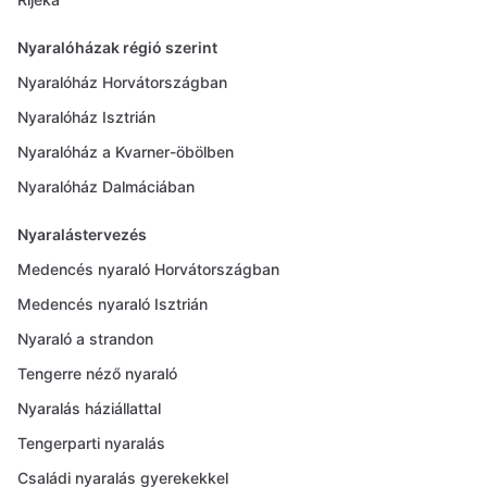
Nyaralóházak régió szerint
Nyaralóház Horvátországban
Nyaralóház Isztrián
Nyaralóház a Kvarner-öbölben
Nyaralóház Dalmáciában
Nyaralástervezés
Medencés nyaraló Horvátországban
Medencés nyaraló Isztrián
Nyaraló a strandon
Tengerre néző nyaraló
Nyaralás háziállattal
Tengerparti nyaralás
Családi nyaralás gyerekekkel