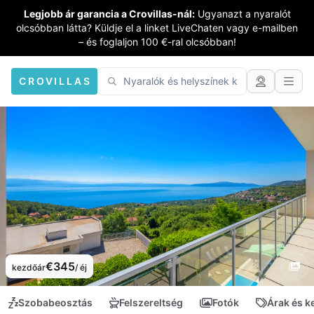
Legjobb ár garancia a Crovillas-nál:
Ugyanazt a nyaralót
olcsóbban látta? Küldje el a linket LiveChaten vagy e-mailben
– és foglaljon 100 €-ral olcsóbban!
CROVILLAS
€345
kezdőár
/ éj
Szobabeosztás
Felszereltség
Fotók
Árak és 