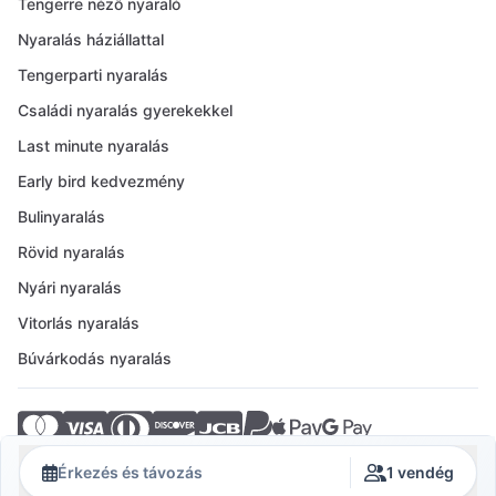
Tengerre néző nyaraló
Nyaralás háziállattal
Tengerparti nyaralás
Családi nyaralás gyerekekkel
Last minute nyaralás
Early bird kedvezmény
Bulinyaralás
Rövid nyaralás
Nyári nyaralás
Vitorlás nyaralás
Búvárkodás nyaralás
© 2026 Crovillas GmbH
Érkezés és távozás
1 vendég