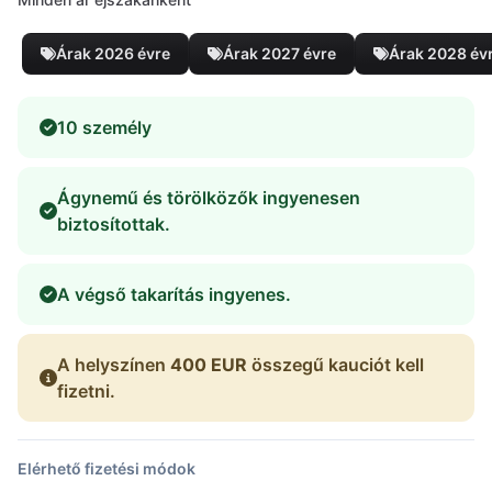
Árak 2026 évre
Árak 2027 évre
Árak 2028 év
10 személy
Ágynemű és törölközők ingyenesen
biztosítottak.
A végső takarítás ingyenes.
A helyszínen
400 EUR
összegű kauciót kell
fizetni.
Elérhető fizetési módok