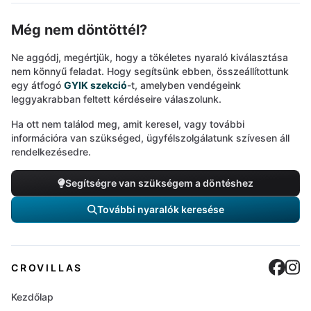
Még nem döntöttél?
Ne aggódj, megértjük, hogy a tökéletes nyaraló kiválasztása
nem könnyű feladat. Hogy segítsünk ebben, összeállítottunk
egy átfogó
GYIK szekció
-t, amelyben vendégeink
leggyakrabban feltett kérdéseire válaszolunk.
Ha ott nem találod meg, amit keresel, vagy további
információra van szükséged, ügyfélszolgálatunk szívesen áll
rendelkezésedre.
Segítségre van szükségem a döntéshez
További nyaralók keresése
Cro
C
CROVILLAS
Kezdőlap