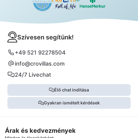
Szívesen segítünk!
+49 521 92278504
info@crovillas.com
24/7 Livechat
Élő chat indítása
Gyakran ismételt kérdések
Árak és kedvezmények
Minden ár éjszakánként