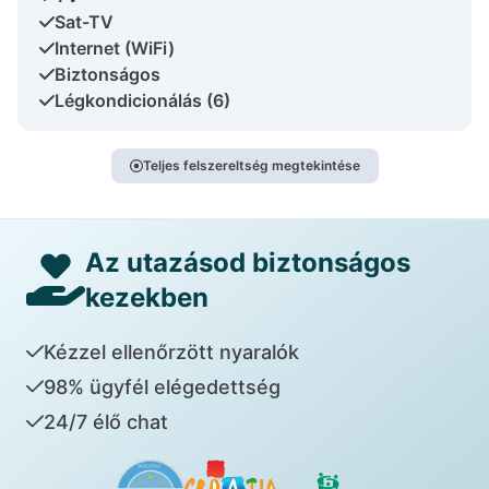
Sat-TV
Internet (WiFi)
Biztonságos
Légkondicionálás (6)
Teljes felszereltség megtekintése
Az utazásod biztonságos
kezekben
Kézzel ellenőrzött nyaralók
98% ügyfél elégedettség
24/7 élő chat