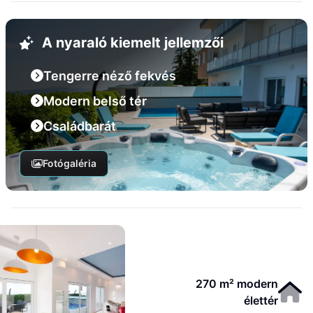
A nyaraló kiemelt jellemzői
Tengerre néző fekvés
Modern belső tér
Családbarát
Fotógaléria
270 m² modern
élettér