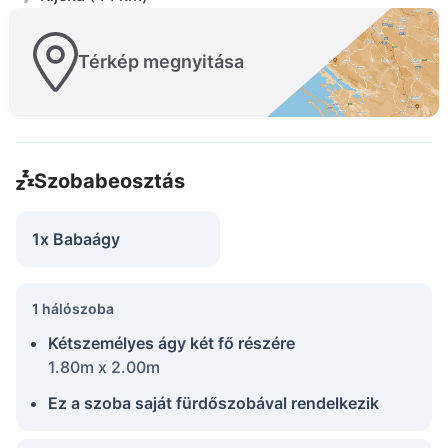
Térkép megnyitása
Szobabeosztás
1x Babaágy
1 hálószoba
Kétszemélyes ágy két fő részére
1.80m x 2.00m
Ez a szoba saját fürdőszobával rendelkezik