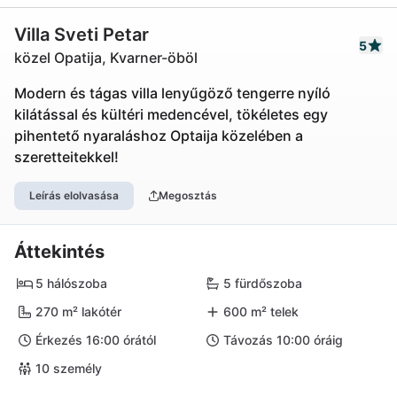
Villa Sveti Petar
5
közel Opatija, Kvarner-öböl
Modern és tágas villa lenyűgöző tengerre nyíló
kilátással és kültéri medencével, tökéletes egy
pihentető nyaraláshoz Optaija közelében a
szeretteitekkel!
Leírás elolvasása
Megosztás
Áttekintés
5 hálószoba
5 fürdőszoba
270 m² lakótér
600 m² telek
Érkezés 16:00 órától
Távozás 10:00 óráig
10 személy