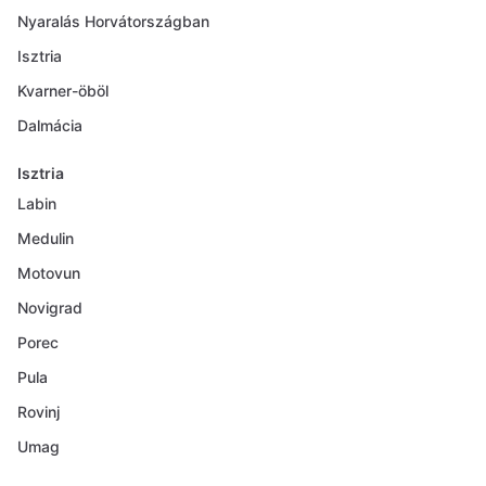
Nyaralás Horvátországban
Isztria
Kvarner-öböl
Dalmácia
Isztria
Labin
Medulin
Motovun
Novigrad
Porec
Pula
Rovinj
Umag