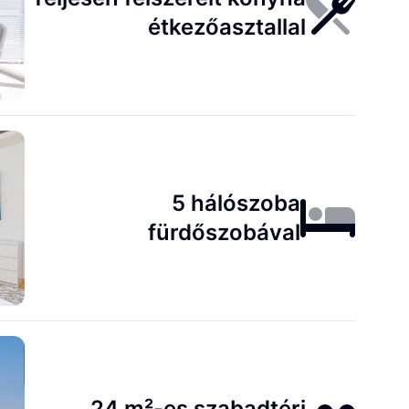
étkezőasztallal
5 hálószoba
fürdőszobával
24 m²-es szabadtéri