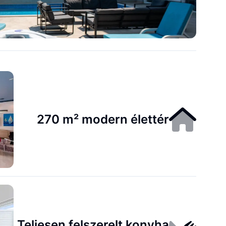
270 m² modern élettér
Teljesen felszerelt konyha