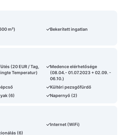
(600 m²)
Bekerített ingatlan
űtés (20 EUR / Tag,
Medence elérhetősége
ingte Temperatur)
(08.04.- 01.07.2023 + 02.09. -
06.10.)
lépcső
Kültéri pezsgőfürdő
yak (6)
Napernyő (2)
Internet (WiFi)
ionálás (6)