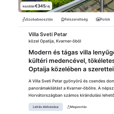
€345
kezdőár
/ éj
Szobabeosztás
Felszereltség
Fotók
Villa Sveti Petar
közel Opatija, Kvarner-öböl
Modern és tágas villa lenyűgö
kültéri medencével, tökélete
Optaija közelében a szerettei
A Villa Sveti Petar gyönyörű és csendes dom
panorámakilátást a Kvarner-öbölre. A népsze
Horvátországban számos kirándulási lehetősé
mindössze 15 perces autóútra található. A v
Leírás elolvasása
Megosztás
fog! Opatija város sokszínűségének köszönh