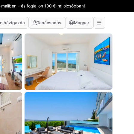
-mailben – és foglaljon 100 €-ral olcsóbban!
n házigazda
Tanácsadás
Magyar