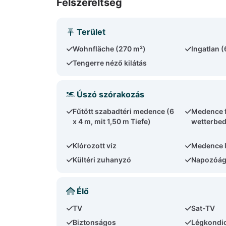
Felszereltség
Terület
Wohnfläche (270 m²)
Ingatlan 
Tengerre néző kilátás
Úszó szórakozás
Fűtött szabadtéri medence (6
Medence f
x 4 m, mit 1,50 m Tiefe)
wetterbed
Klórozott víz
Medence 
Kültéri zuhanyzó
Napozóág
Élő
TV
Sat-TV
Biztonságos
Légkondic