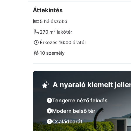
elő- és utószezonban is élénk. A legközelebb
Áttekintés
autóútra a Villától. A szép kavicsos strand 
kiválóan egészíti ki a strandolást. A Lungo
5 hálószoba
itt is elhalad. A legközelebbi nemzetközi re
270 m² lakótér
Érkezés 16:00 órától
10 személy
A nyaraló kiemelt jell
Tengerre néző fekvés
Modern belső tér
Családbarát