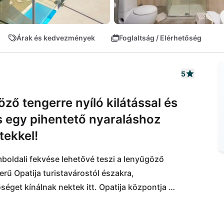
Árak és kedvezmények
Foglaltság / Elérhetőség
5
ző tengerre nyíló kilátással és
s egy pihentető nyaraláshoz
tekkel!
boldali fekvése lehetővé teszi a lenyűgöző 
rű Opatija turistavárostól északra, 
get kínálnak nektek itt. Opatija központja 
áros színes és romantikus építészete lenyűgözni 
etően itt az idegenforgalom a főszezon mellett az 