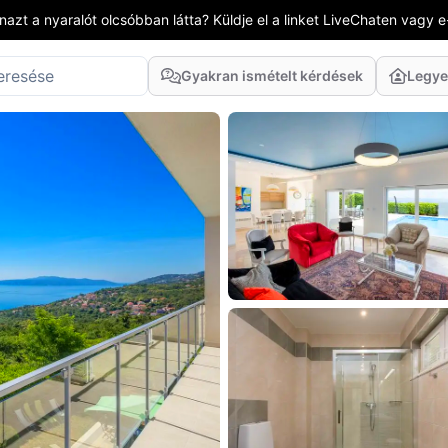
azt a nyaralót olcsóbban látta? Küldje el a linket LiveChaten vagy e
Gyakran ismételt kérdések
Legye