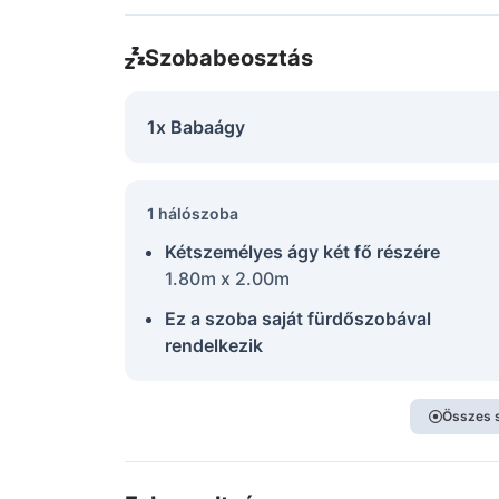
Szobabeosztás
1x Babaágy
1 hálószoba
Kétszemélyes ágy két fő részére
1.80m x 2.00m
Ez a szoba saját fürdőszobával
rendelkezik
Összes 