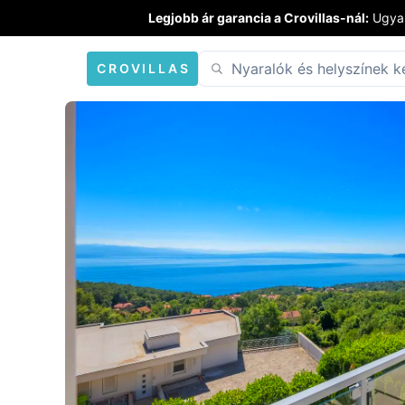
Legjobb ár garancia a Crovillas-nál:
Ugyan
CROVILLAS