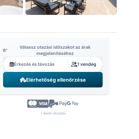
Válassz utazási időszakot az árak
megjelenítéséhez
Érkezés és távozás
1 vendég
Elérhetőség ellenőrzése
+ Banki átutalás