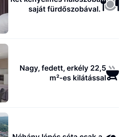
saját fürdőszobával.
Nagy, fedett, erkély 22,5
m²-es kilátással
Néhány lépés séta csak a