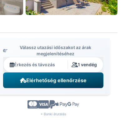
Válassz utazási időszakot az árak
megjelenítéséhez
Érkezés és távozás
1 vendég
Elérhetőség ellenőrzése
+ Banki átutalás