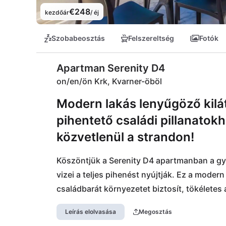
€248
kezdőár
/ éj
Szobabeosztás
Felszereltség
Fotók
Apartman Serenity D4
on/en/ön Krk, Kvarner-öböl
Modern lakás lenyűgöző kilát
pihentető családi pillanatok
közvetlenül a strandon!
Köszöntjük a Serenity D4 apartmanban a gyö
vizei a teljes pihenést nyújtják. Ez a moder
családbarát környezetet biztosít, tökéletes a
mindössze néhány lépésnyire!

Leírás elolvasása
Megosztás