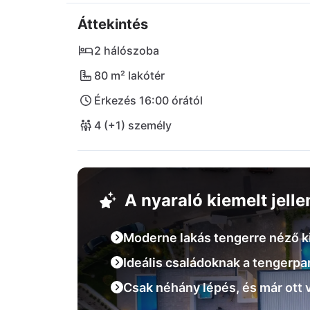
Élvezze a finom ételeket a közeli Pizzeria 
Áttekintés
és a Beach Bar vendéglőben. A rövid kirándu
felfedezésre, míg maga Krk a kulturális látni
2 hálószoba
a Rova strandján pihenti vagy bolyong a bájos
80 m² lakótér
családi vakáció!
Érkezés 16:00 órától
4 (+1) személy
A nyaraló kiemelt jell
Moderne lakás tengerre néző ki
Ideális családoknak a tengerpa
Csak néhány lépés, és már ott 