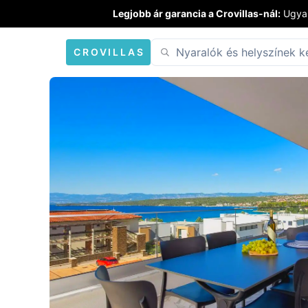
Legjobb ár garancia a Crovillas-nál:
Ugyan
CROVILLAS