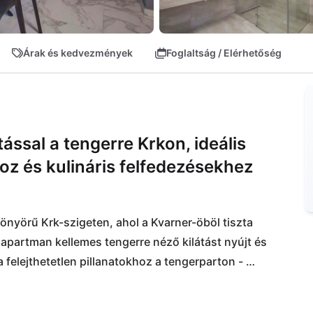
Árak és kedvezmények
Foglaltság / Elérhetőség
ással a tengerre Krkon, ideális
hoz és kulináris felfedezésekhez
nyörű Krk-szigeten, ahol a Kvarner-öböl tiszta 
n apartman kellemes tengerre néző kilátást nyújt és 
 felejthetetlen pillanatokhoz a tengerparton - 