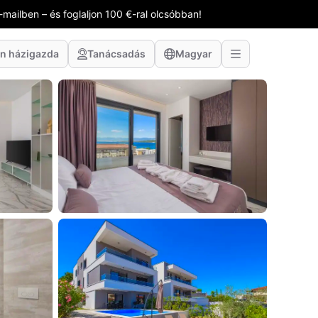
-mailben – és foglaljon 100 €-ral olcsóbban!
n házigazda
Tanácsadás
Magyar