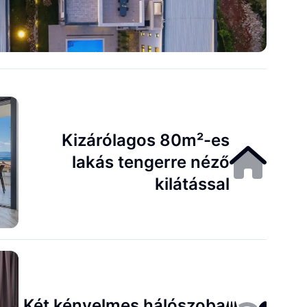
Kizárólagos 80m²-es
lakás tengerre néző
kilátással
Két kényelmes hálószoba