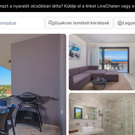
azt a nyaralót olcsóbban látta? Küldje el a linket LiveChaten vagy e
Gyakran ismételt kérdések
Legye