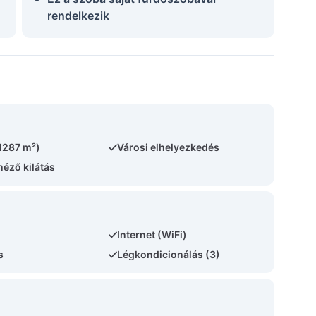
rendelkezik
(1287 m²)
Városi elhelyezkedés
néző kilátás
Internet (WiFi)
s
Légkondicionálás (3)