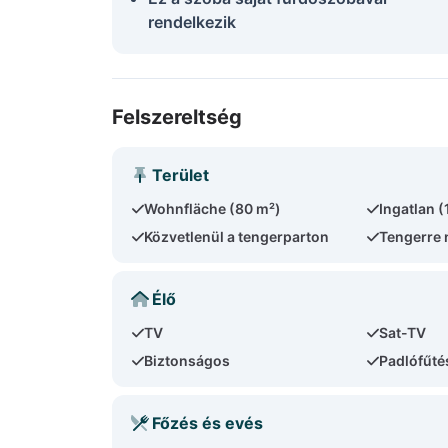
rendelkezik
Felszereltség
Terület
Wohnfläche (80 m²)
Ingatlan 
Közvetlenül a tengerparton
Tengerre 
Élő
TV
Sat-TV
Biztonságos
Padlófűté
Főzés és evés