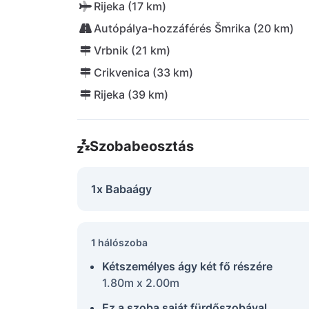
Rijeka (17 km)
Autópálya-hozzáférés Šmrika (20 km)
Vrbnik (21 km)
Crikvenica (33 km)
Rijeka (39 km)
Szobabeosztás
1x Babaágy
1 hálószoba
Kétszemélyes ágy két fő részére
1.80m x 2.00m
Ez a szoba saját fürdőszobával