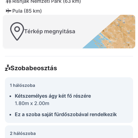
Risnjak Nemzeti Park (63 km)
Pula (85 km)
Térkép megnyitása
Szobabeosztás
1 hálószoba
Kétszemélyes ágy két fő részére
1.80m x 2.00m
Ez a szoba saját fürdőszobával rendelkezik
2 hálószoba