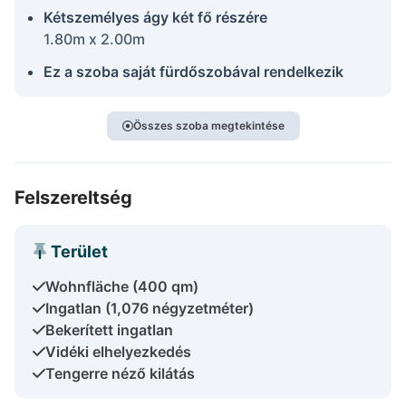
Kétszemélyes ágy két fő részére
1.80m x 2.00m
Ez a szoba saját fürdőszobával rendelkezik
Összes szoba megtekintése
Felszereltség
Terület
Wohnfläche (400 qm)
Ingatlan (1,076 négyzetméter)
Bekerített ingatlan
Vidéki elhelyezkedés
Tengerre néző kilátás