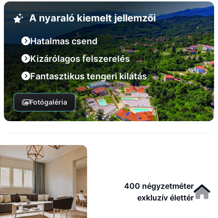
A nyaraló kiemelt jellemzői
Hatalmas csend
Kizárólagos felszerelés
Fantasztikus tengeri kilátás
Fotógaléria
400 négyzetméter
exkluzív élettér