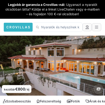
Legjobb ár garancia a Crovillas-nál:
Ugyanazt a nyaralót
olcsóbban látta? Küldje el a linket LiveChaten vagy e-mailben
– és foglaljon 100 €-ral olcsóbban!
CROVILLAS
€800
kezdőár
/ éj
Szobabeosztás
Felszereltség
Fotók
Árak és 