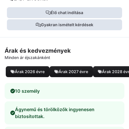
Élő chat indítása
Gyakran ismételt kérdések
Árak és kedvezmények
Minden ár éjszakánként
Árak 2026 évre
Árak 2027 évre
Árak 2028 év
10 személy
Ágynemű és törölközők ingyenesen
biztosítottak.