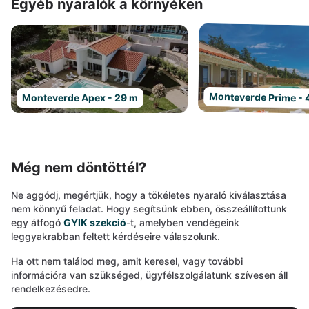
Egyéb nyaralók a környéken
Monteverde Prime - 
Monteverde Apex - 29 m
Még nem döntöttél?
Ne aggódj, megértjük, hogy a tökéletes nyaraló kiválasztása
nem könnyű feladat. Hogy segítsünk ebben, összeállítottunk
egy átfogó
GYIK szekció
-t, amelyben vendégeink
leggyakrabban feltett kérdéseire válaszolunk.
Ha ott nem találod meg, amit keresel, vagy további
információra van szükséged, ügyfélszolgálatunk szívesen áll
rendelkezésedre.