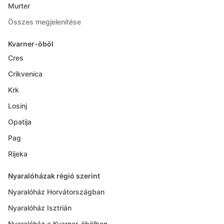
Murter
Összes megjelenítése
Kvarner-öböl
Cres
Crikvenica
Krk
Losinj
Opatija
Pag
Rijeka
Nyaralóházak régió szerint
Nyaralóház Horvátországban
Nyaralóház Isztrián
Nyaralóház a Kvarner-öbölben