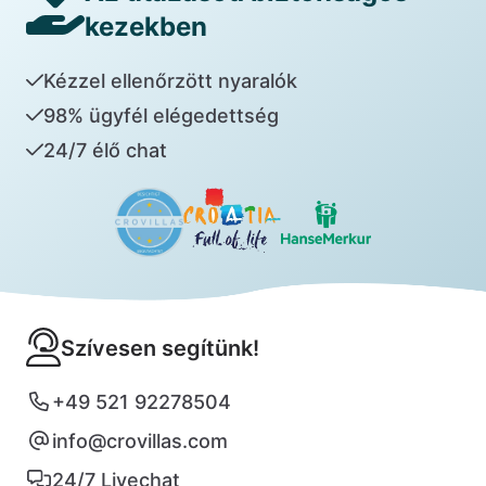
kezekben
Kézzel ellenőrzött nyaralók
98% ügyfél elégedettség
24/7 élő chat
Szívesen segítünk!
+49 521 92278504
info@crovillas.com
24/7 Livechat