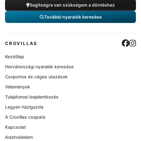
Segítségre van szükségem a döntéshez
További nyaralók keresése
Cro
C
CROVILLAS
Kezdőlap
Horvátországi nyaralók keresése
Csoportos és céges utazások
Vélemények
Tulajdonosi bejelentkezés
Legyen házigazda
A Crovillas csapata
Kapcsolat
Adatvédelem