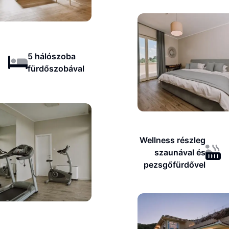
5 hálószoba
fürdőszobával
Wellness részleg
szaunával és
pezsgőfürdővel