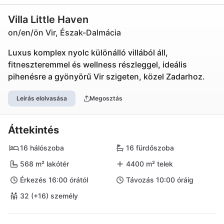
Villa Little Haven
on/en/ön Vir, Észak-Dalmácia
Luxus komplex nyolc különálló villából áll,
fitneszteremmel és wellness részleggel, ideális
pihenésre a gyönyörű Vir szigeten, közel Zadarhoz.
Leírás elolvasása
Megosztás
Áttekintés
16 hálószoba
16 fürdőszoba
568 m² lakótér
4400 m² telek
Érkezés 16:00 órától
Távozás 10:00 óráig
32 (+16) személy