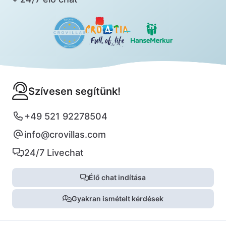
Szívesen segítünk!
+49 521 92278504
info@crovillas.com
24/7 Livechat
Élő chat indítása
Gyakran ismételt kérdések