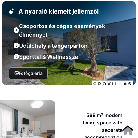
A nyaraló kiemelt jellemzői
Csoportos és céges események
élménnyel
Üdülőhely a tengerparton
Sporttal & Wellnesszel
Fotógaléria
568 m² modern
living space with
separate
accommodation