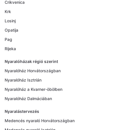
Crikvenica
Krk
Losinj
Opatija
Pag
Rijeka
Nyaralóházak régió szerint
Nyaralóház Horvátországban
Nyaralóház Isztrián
Nyaralóház a Kvarner-öbölben
Nyaralóház Dalmáciában
Nyaralástervezés
Medencés nyaraló Horvátországban
Medencés nyaraló Isztrián