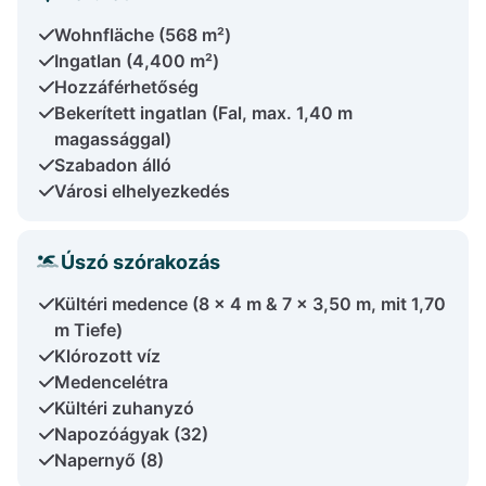
Wohnfläche (568 m²)
Ingatlan (4,400 m²)
Hozzáférhetőség
Bekerített ingatlan (Fal, max. 1,40 m
magassággal)
Szabadon álló
Városi elhelyezkedés
Úszó szórakozás
Kültéri medence (8 x 4 m & 7 x 3,50 m, mit 1,70
m Tiefe)
Klórozott víz
Medencelétra
Kültéri zuhanyzó
Napozóágyak (32)
Napernyő (8)