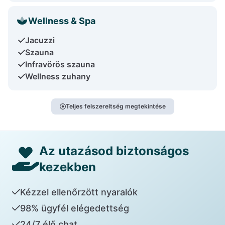
Wellness & Spa
Jacuzzi
Szauna
Infravörös szauna
Wellness zuhany
Teljes felszereltség megtekintése
Az utazásod biztonságos
kezekben
Kézzel ellenőrzött nyaralók
98% ügyfél elégedettség
24/7 élő chat