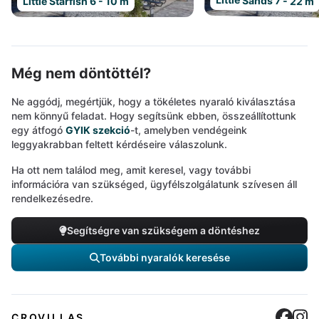
Little Sands 7 - 22 m
Little Starfish 6 - 10 m
Még nem döntöttél?
Ne aggódj, megértjük, hogy a tökéletes nyaraló kiválasztása
nem könnyű feladat. Hogy segítsünk ebben, összeállítottunk
egy átfogó
GYIK szekció
-t, amelyben vendégeink
leggyakrabban feltett kérdéseire válaszolunk.
Ha ott nem találod meg, amit keresel, vagy további
információra van szükséged, ügyfélszolgálatunk szívesen áll
rendelkezésedre.
Segítségre van szükségem a döntéshez
További nyaralók keresése
Cro
C
CROVILLAS