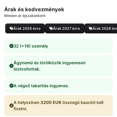
Árak és kedvezmények
Minden ár éjszakánként
Árak 2026 évre
Árak 2027 évre
Árak 2028 év
32 (+16) személy
Ágynemű és törölközők ingyenesen
biztosítottak.
A végső takarítás ingyenes.
A helyszínen
3200 EUR
összegű kauciót kell
fizetni.