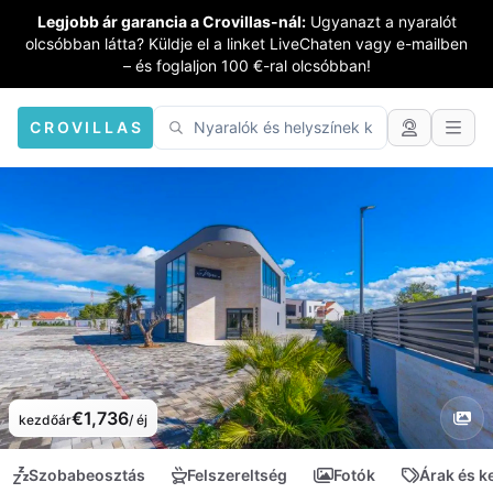
Legjobb ár garancia a Crovillas-nál:
Ugyanazt a nyaralót
olcsóbban látta? Küldje el a linket LiveChaten vagy e-mailben
– és foglaljon 100 €-ral olcsóbban!
CROVILLAS
€1,736
kezdőár
/ éj
Szobabeosztás
Felszereltség
Fotók
Árak és 