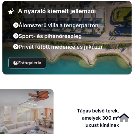
A nyaraló kiemelt jellemzői
Álomszerű villa a tengerparton
Sport- és pihenőrészleg
Privát fűtött medence és jakuzzi
Fotógaléria
Tágas belső terek,
amelyek 300 m²
luxust kínálnak