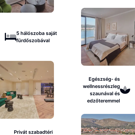
5 hálószoba saját
fürdőszobával
Egészség- és
wellnessrészleg
szaunával és
edzőteremmel
Privát szabadtéri