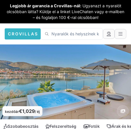
Legjobb ár garancia a Crovillas-nál:
Ugyanazt a nyaralót
olcsóbban látta? Küldje el a linket LiveChaten vagy e-mailben
– és foglaljon 100 €-ral olcsóbban!
CROVILLAS
€1,029
kezdőár
/ éj
Szobabeosztás
Felszereltség
Fotók
Árak és 