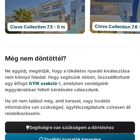
Ciovo Collection 7.6 
Ciovo Collection 7.5 - 0 m
Még nem döntöttél?
Ne aggódj, megértjük, hogy a tökéletes nyaraló kiválasztása
nem könnyű feladat. Hogy segítsünk ebben, összeállítottunk
egy átfogó
GYIK szekció
-t, amelyben vendégeink
leggyakrabban feltett kérdéseire válaszolunk.
Ha ott nem találod meg, amit keresel, vagy további
információra van szükséged, ügyfélszolgálatunk szívesen áll
rendelkezésedre.
Segítségre van szükségem a döntéshez
További nyaralók keresése