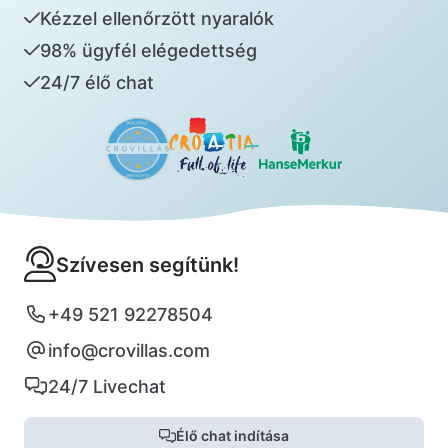
Kézzel ellenőrzött nyaralók
98% ügyfél elégedettség
24/7 élő chat
Szívesen segítünk!
+49 521 92278504
info@crovillas.com
24/7 Livechat
Élő chat indítása