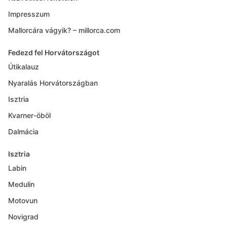
Impresszum
Mallorcára vágyik? – millorca.com
Fedezd fel Horvátországot
Útikalauz
Nyaralás Horvátországban
Isztria
Kvarner-öböl
Dalmácia
Isztria
Labin
Medulin
Motovun
Novigrad