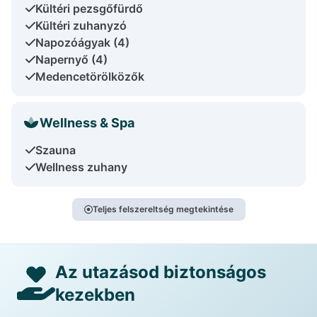
Kültéri pezsgőfürdő
Kültéri zuhanyzó
Napozóágyak (4)
Napernyő (4)
Medencetörölközők
Wellness & Spa
Szauna
Wellness zuhany
Teljes felszereltség megtekintése
Az utazásod biztonságos
kezekben