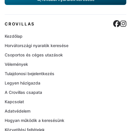
Cro
C
CROVILLAS
Kezdőlap
Horvátországi nyaralók keresése
Csoportos és céges utazások
Vélemények
Tulajdonosi bejelentkezés
Legyen házigazda
A Crovillas csapata
Kapcsolat
Adatvédelem
Hogyan működik a keresésünk
Közvetítési feltételek