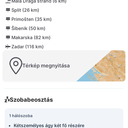
Mala Draga strand (6 km)
Split (26 km)
Primošten (35 km)
Šibenik (50 km)
Makarska (82 km)
Zadar (116 km)
Térkép megnyitása
Szobabeosztás
1 hálószoba
Kétszemélyes ágy két fő részére