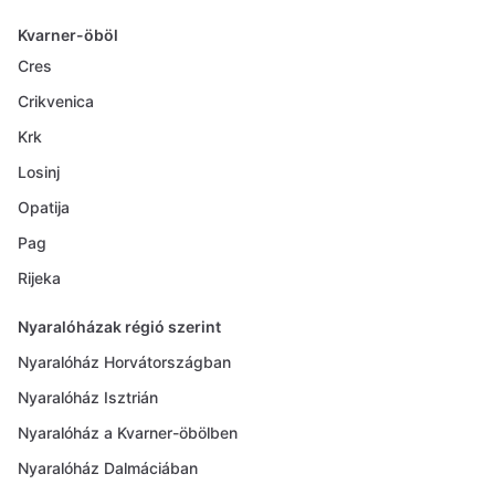
Kvarner-öböl
Cres
Crikvenica
Krk
Losinj
Opatija
Pag
Rijeka
Nyaralóházak régió szerint
Nyaralóház Horvátországban
Nyaralóház Isztrián
Nyaralóház a Kvarner-öbölben
Nyaralóház Dalmáciában