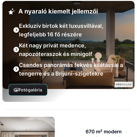
A nyaraló kiemelt jellemzői
Exkluzív birtok két luxusvillával,
legfeljebb 16 fő részére
Két nagy privát medence,
napozóteraszok és minigolf
Csendes panorámás fekvés kilátással a
tengerre és a Brijuni-szigetekre
Fotógaléria
670 m² modern