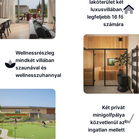
lakóterület két
luxusvillában,
legfeljebb 16 fő
számára
Wellnessrészleg
mindkét villában
szaunával és
wellnesszuhannyal
Két privát
minigolfpálya
közvetlenül az
ingatlan mellett