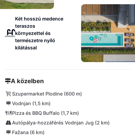
Két hosszú medence
teraszos
környezettel és
természetre nyíló
kilátással
A közelben
Szupermarket Plodine (600 m)
Vodnjan (1,5 km)
Pizza és BBQ Buffalo (1,7 km)
Autópálya-hozzáférés Vodnjan Jug (2 km)
Fažana (6 km)