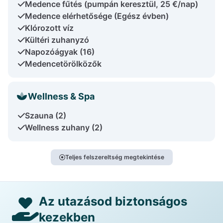
Medence fűtés (pumpán keresztül, 25 €/nap)
Medence elérhetősége (Egész évben)
Klórozott víz
Kültéri zuhanyzó
Napozóágyak (16)
Medencetörölközők
Wellness & Spa
Szauna (2)
Wellness zuhany (2)
Teljes felszereltség megtekintése
Az utazásod biztonságos
kezekben