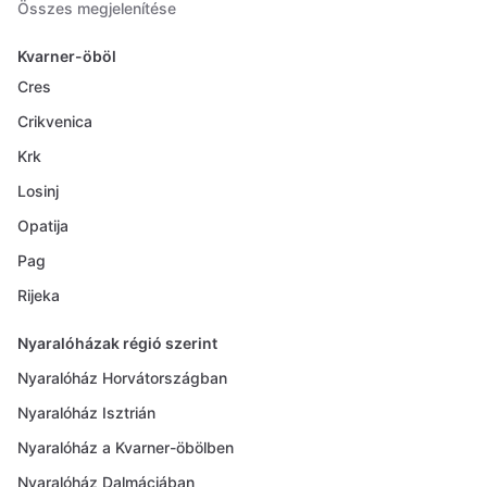
Összes megjelenítése
Kvarner-öböl
Cres
Crikvenica
Krk
Losinj
Opatija
Pag
Rijeka
Nyaralóházak régió szerint
Nyaralóház Horvátországban
Nyaralóház Isztrián
Nyaralóház a Kvarner-öbölben
Nyaralóház Dalmáciában