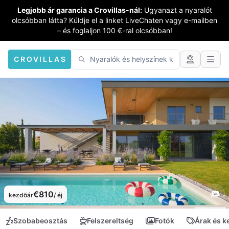
Legjobb ár garancia a Crovillas-nál:
Ugyanazt a nyaralót
olcsóbban látta? Küldje el a linket LiveChaten vagy e-mailben
– és foglaljon 100 €-ral olcsóbban!
CROVILLAS
€810
kezdőár
/ éj
Szobabeosztás
Felszereltség
Fotók
Árak és 