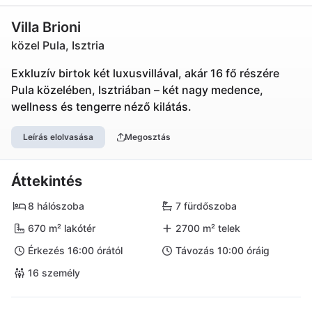
Villa Brioni
közel Pula, Isztria
Exkluzív birtok két luxusvillával, akár 16 fő részére
Pula közelében, Isztriában – két nagy medence,
wellness és tengerre néző kilátás.
Leírás elolvasása
Megosztás
Áttekintés
8 hálószoba
7 fürdőszoba
670 m² lakótér
2700 m² telek
Érkezés 16:00 órától
Távozás 10:00 óráig
16 személy