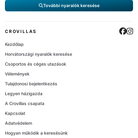
További nyaralók keresése
Cro
C
CROVILLAS
Kezdőlap
Horvátországi nyaralók keresése
Csoportos és céges utazások
Vélemények
Tulajdonosi bejelentkezés
Legyen házigazda
A Crovillas csapata
Kapcsolat
Adatvédelem
Hogyan működik a keresésünk