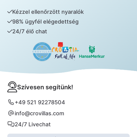
Kézzel ellenőrzött nyaralók
98% ügyfél elégedettség
24/7 élő chat
Szívesen segítünk!
+49 521 92278504
info@crovillas.com
24/7 Livechat