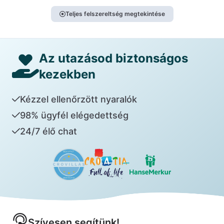
Teljes felszereltség megtekintése
Az utazásod biztonságos
kezekben
Kézzel ellenőrzött nyaralók
98% ügyfél elégedettség
24/7 élő chat
Szívesen segítünk!