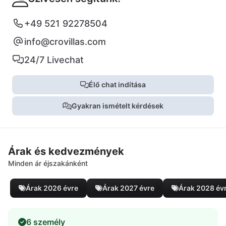
+49 521 92278504
info@crovillas.com
24/7 Livechat
Élő chat indítása
Gyakran ismételt kérdések
Árak és kedvezmények
Minden ár éjszakánként
Árak 2026 évre
Árak 2027 évre
Árak 2028 év
6 személy