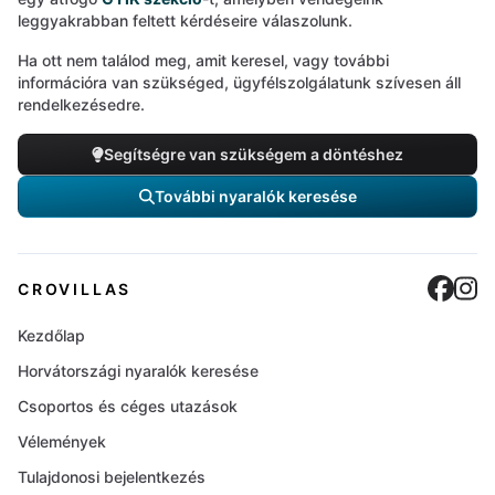
leggyakrabban feltett kérdéseire válaszolunk.
Ha ott nem találod meg, amit keresel, vagy további
információra van szükséged, ügyfélszolgálatunk szívesen áll
rendelkezésedre.
Segítségre van szükségem a döntéshez
További nyaralók keresése
Cro
C
CROVILLAS
Kezdőlap
Horvátországi nyaralók keresése
Csoportos és céges utazások
Vélemények
Tulajdonosi bejelentkezés