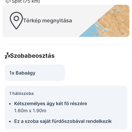
Split (75 km)
Térkép megnyitása
Szobabeosztás
1x Babaágy
1 hálószoba
Kétszemélyes ágy két fő részére
1.60m x 1.90m
Ez a szoba saját fürdőszobával rendelkezik