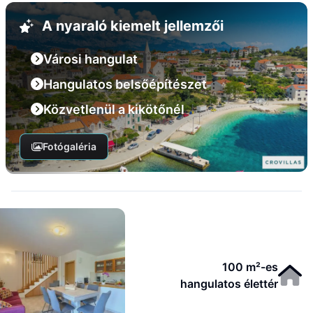
A nyaraló kiemelt jellemzői
Városi hangulat
Hangulatos belsőépítészet
Közvetlenül a kikötőnél
Fotógaléria
100 m²-es
hangulatos élettér