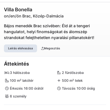
Villa Bonella
on/en/ön Brac, Közép-Dalmácia
Bájos menedék Brac szívében: Éld át a tengeri
hangulatot, helyi finomságokat és álomszép
strandokat felejthetetlen nyaralási pillanatokért!
Leírás elolvasása
Megosztás
Áttekintés
3 hálószoba
2 fürdőszoba
100 m² lakótér
500 m² telek
Érkezés 16:00 órától
Távozás 10:00 óráig
6 személy