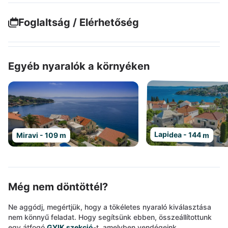
Foglaltság / Elérhetőség
Egyéb nyaralók a környéken
Lapidea - 144 m
Miravi - 109 m
Még nem döntöttél?
Ne aggódj, megértjük, hogy a tökéletes nyaraló kiválasztása
nem könnyű feladat. Hogy segítsünk ebben, összeállítottunk
egy átfogó
GYIK szekció
-t, amelyben vendégeink