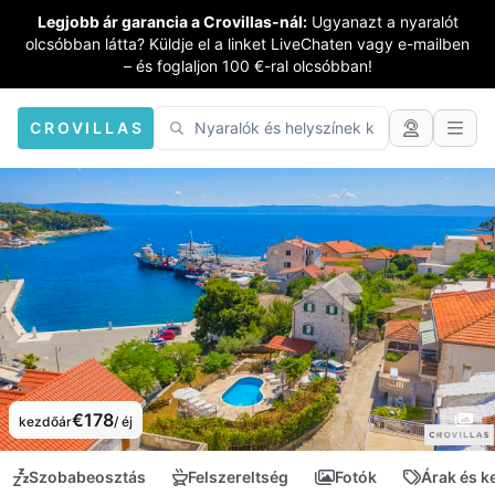
Legjobb ár garancia a Crovillas-nál:
Ugyanazt a nyaralót
olcsóbban látta? Küldje el a linket LiveChaten vagy e-mailben
– és foglaljon 100 €-ral olcsóbban!
CROVILLAS
€178
kezdőár
/ éj
Szobabeosztás
Felszereltség
Fotók
Árak és 