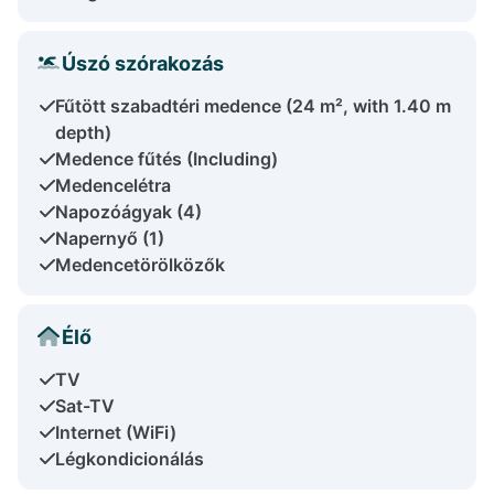
Úszó szórakozás
Fűtött szabadtéri medence (24 m², with 1.40 m
depth)
Medence fűtés (Including)
Medencelétra
Napozóágyak (4)
Napernyő (1)
Medencetörölközők
Élő
TV
Sat-TV
Internet (WiFi)
Légkondicionálás