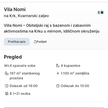
Vila Nomi
5
na Krk, Kvarnerski zaljev
Villa Nomi – Obiteljski raj s bazenom i zabavnim
aktivnostima na Krku u mirnom, idiličnom okruženju
Pročitaj opis
Podijeli
Pregled
4 spavaće sobe
4 kupaonice
167 m² stambenog
1.100 m² zemljišta
prostora
Dolazak od 16:00
Odlazak do 10:00
8 (+2) osoba