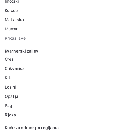
Imotski
Korcula
Makarska
Murter
Prikaži sve
Kvarnerski zaljev
Cres
Crikvenica
Krk
Losinj
Opatija
Pag
Rijeka
Kuće za odmor po regijama