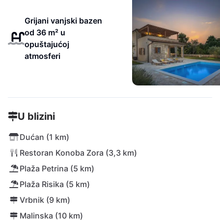
Grijani vanjski bazen
od 36 m² u
opuštajućoj
atmosferi
U blizini
Dućan (1 km)
Restoran Konoba Zora (3,3 km)
Plaža Petrina (5 km)
Plaža Risika (5 km)
Vrbnik (9 km)
Malinska (10 km)