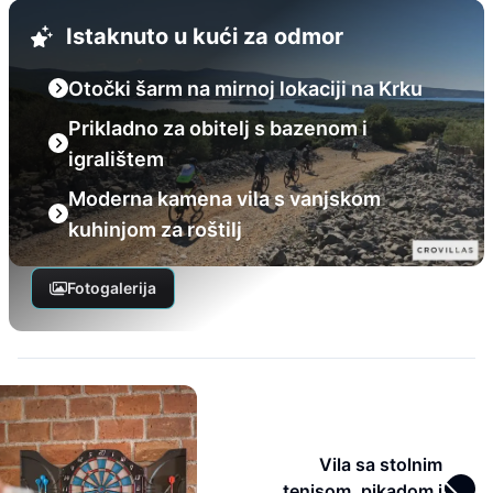
Istaknuto u kući za odmor
Otočki šarm na mirnoj lokaciji na Krku
Prikladno za obitelj s bazenom i
igralištem
Moderna kamena vila s vanjskom
kuhinjom za roštilj
Fotogalerija
Vila sa stolnim
tenisom, pikadom i