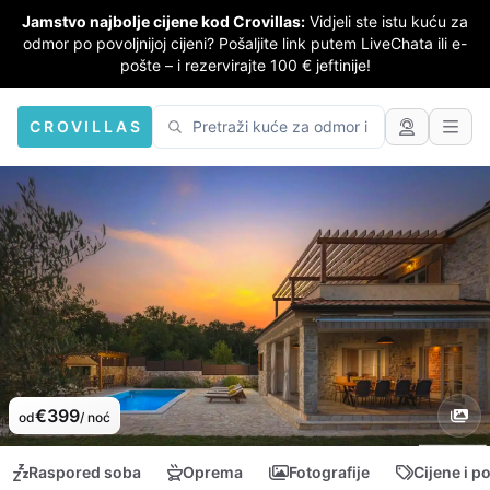
Jamstvo najbolje cijene kod Crovillas:
Vidjeli ste istu kuću za
odmor po povoljnijoj cijeni? Pošaljite link putem LiveChata ili e-
pošte – i rezervirajte 100 € jeftinije!
CROVILLAS
€399
od
/ noć
Raspored soba
Oprema
Fotografije
Cijene i p