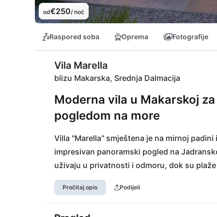
€250
od
/ noć
Raspored soba
Oprema
Fotografije
Vila Marella
blizu Makarska, Srednja Dalmacija
Moderna vila u Makarskoj za
pogledom na more
Villa "Marella" smještena je na mirnoj padini
impresivan panoramski pogled na Jadransko m
uživaju u privatnosti i odmoru, dok su plaže
kafićima lako dostupne.
Pročitaj opis
Podijeli