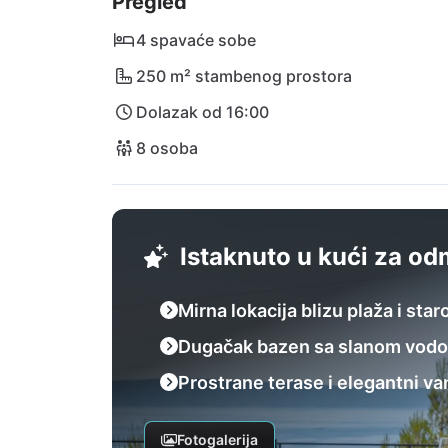
Pregled
4 spavaće sobe
250 m² stambenog prostora
Dolazak od 16:00
8 osoba
Istaknuto u kući za o
Mirna lokacija blizu plaža i sta
Dugačak bazen sa slanom vod
Prostrane terase i elegantni van
Fotogalerija