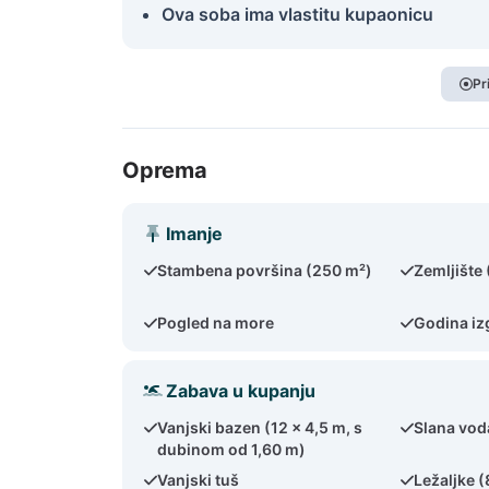
Ova soba ima vlastitu kupaonicu
Pr
Oprema
Imanje
Stambena površina (250 m²)
Zemljište
Pogled na more
Godina iz
Zabava u kupanju
Vanjski bazen (12 x 4,5 m, s
Slana vod
dubinom od 1,60 m)
Vanjski tuš
Ležaljke (