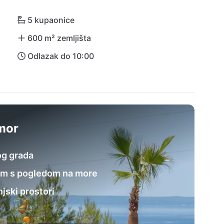
5 kupaonice
600 m² zemljišta
Odlazak do 10:00
dmor
rog grada
om s pogledom na more
jski prostori