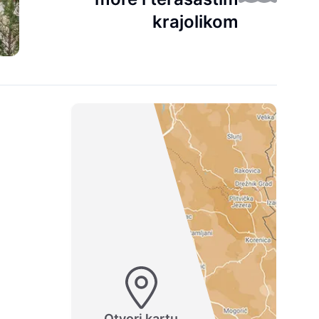
krajolikom
Otvori kartu