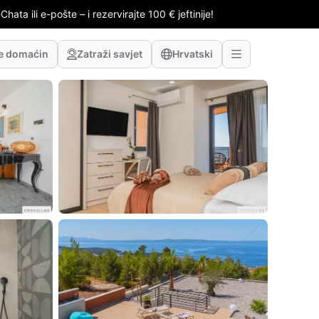
hata ili e-pošte – i rezervirajte 100 € jeftinije!
te domaćin
Zatraži savjet
Hrvatski