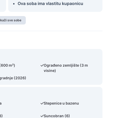
Ova soba ima vlastitu kupaonicu
ikaži sve sobe
 (600 m²)
Ograđeno zemljište (3 m
visine)
gradnje (2026)
a
Stepenice u bazenu
8)
Suncobran (6)