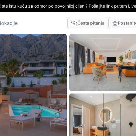
i ste istu kuću za odmor po povoljnijoj cijeni? Pošaljite link putem LiveC
Česta pitanja
Postani