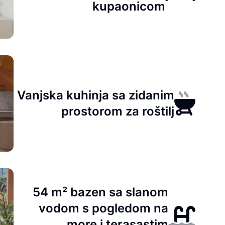
kupaonicom
Vanjska kuhinja sa zidanim
prostorom za roštilj
54 m² bazen sa slanom
vodom s pogledom na
more i terasastim