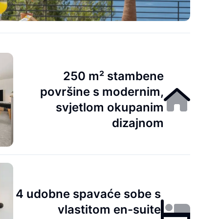
250 m² stambene
površine s modernim,
svjetlom okupanim
dizajnom
4 udobne spavaće sobe s
vlastitom en-suite