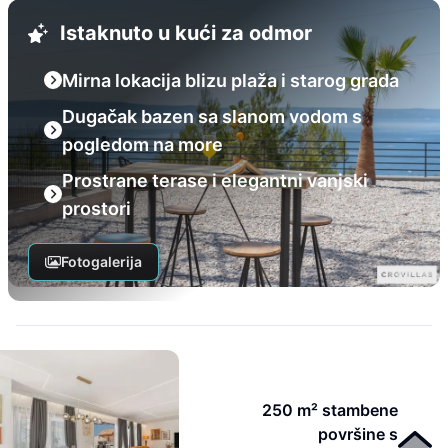
Istaknuto u kući za odmor
Mirna lokacija blizu plaža i starog grada
Dugačak bazen sa slanom vodom s
pogledom na more
Prostrane terase i elegantni vanjski
prostori
Fotogalerija
250 m² stambene
površine s