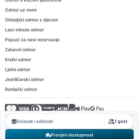
Odmor uz more
Obiteljski odmor s djecom
Last-minute odmor
Popust za rane rezervacije
Zabavni odmor
Kratki odmor
Ljetni odmor
Jedriličarski odmor
Ronilački odmor
© 2026 Crovillas GmbH
Dolazak i odlazak
1 gost
Provjeri dostupnost