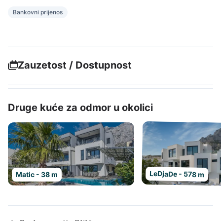
Bankovni prijenos
Zauzetost / Dostupnost
Druge kuće za odmor u okolici
LeDjaDe - 578 m
Matic - 38 m