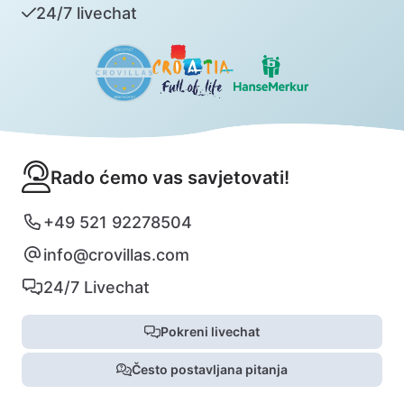
24/7 livechat
Rado ćemo vas savjetovati!
+49 521 92278504
info@crovillas.com
24/7 Livechat
Pokreni livechat
Često postavljana pitanja