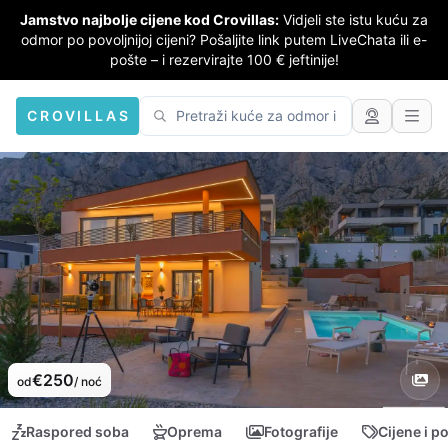
Jamstvo najbolje cijene kod Crovillas:
Vidjeli ste istu kuću za
odmor po povoljnijoj cijeni? Pošaljite link putem LiveChata ili e-
pošte – i rezervirajte 100 € jeftinije!
CROVILLAS
€250
od
/ noć
Raspored soba
Oprema
Fotografije
Cijene i p