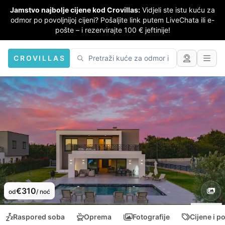
Jamstvo najbolje cijene kod Crovillas:
Vidjeli ste istu kuću za
odmor po povoljnijoj cijeni? Pošaljite link putem LiveChata ili e-
pošte – i rezervirajte 100 € jeftinije!
CROVILLAS
€310
od
/ noć
Raspored soba
Oprema
Fotografije
Cijene i p