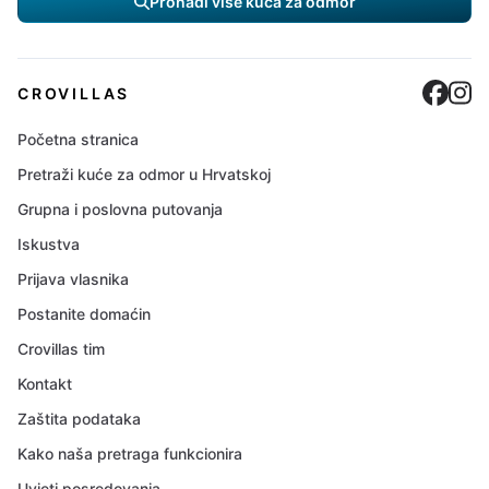
Pronađi više kuća za odmor
Cro
C
CROVILLAS
Početna stranica
Pretraži kuće za odmor u Hrvatskoj
Grupna i poslovna putovanja
Iskustva
Prijava vlasnika
Postanite domaćin
Crovillas tim
Kontakt
Zaštita podataka
Kako naša pretraga funkcionira
Uvjeti posredovanja