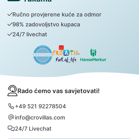
Ručno provjerene kuće za odmor
98% zadovoljstvo kupaca
24/7 livechat
Rado ćemo vas savjetovati!
+49 521 92278504
info@crovillas.com
24/7 Livechat