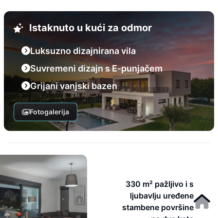
Istaknuto u kući za odmor
Luksuzno dizajnirana vila
Suvremeni dizajn s E-punjačem
Grijani vanjski bazen
Fotogalerija
330 m² pažljivo i s
ljubavlju uređene
stambene površine