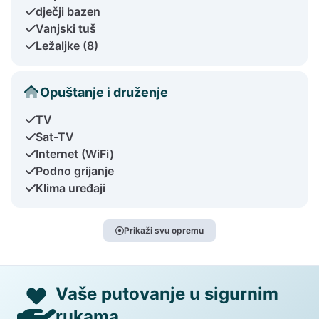
dječji bazen
Vanjski tuš
Ležaljke (8)
Opuštanje i druženje
TV
Sat-TV
Internet (WiFi)
Podno grijanje
Klima uređaji
Prikaži svu opremu
Vaše putovanje u sigurnim
rukama