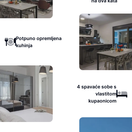
na dva kata
Potpuno opremljena
kuhinja
4 spavaće sobe s
vlastitom
kupaonicom