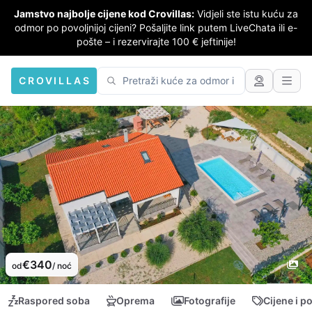
Jamstvo najbolje cijene kod Crovillas:
Vidjeli ste istu kuću za
odmor po povoljnijoj cijeni? Pošaljite link putem LiveChata ili e-
pošte – i rezervirajte 100 € jeftinije!
CROVILLAS
€340
od
/ noć
Raspored soba
Oprema
Fotografije
Cijene i p