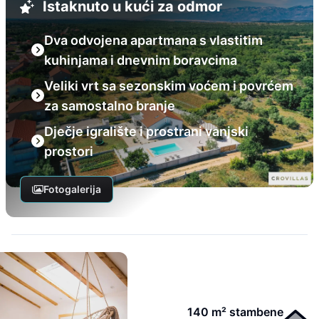
Istaknuto u kući za odmor
Dva odvojena apartmana s vlastitim
kuhinjama i dnevnim boravcima
Veliki vrt sa sezonskim voćem i povrćem
za samostalno branje
Dječje igralište i prostrani vanjski
prostori
Fotogalerija
140 m² stambene