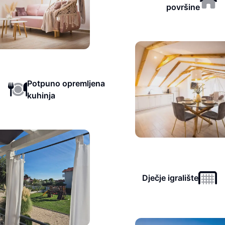
površine
Potpuno opremljena
kuhinja
Dječje igralište