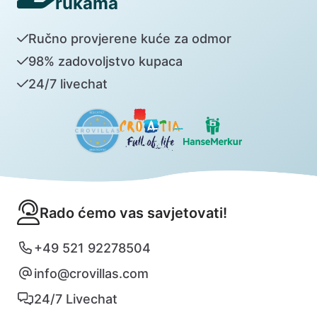
rukama
Ručno provjerene kuće za odmor
98% zadovoljstvo kupaca
24/7 livechat
Rado ćemo vas savjetovati!
+49 521 92278504
info@crovillas.com
24/7 Livechat