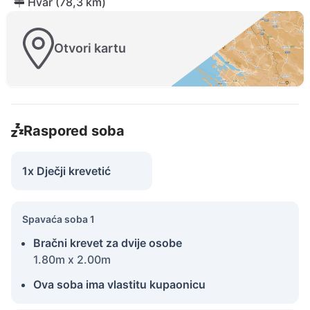
Hvar (78,3 km)
Otvori kartu
Raspored soba
1x Dječji krevetić
Spavaća soba 1
Bračni krevet za dvije osobe
1.80m x 2.00m
Ova soba ima vlastitu kupaonicu