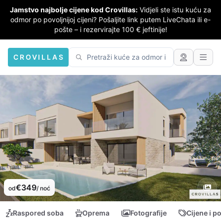
Jamstvo najbolje cijene kod Crovillas:
Vidjeli ste istu kuću za
odmor po povoljnijoj cijeni? Pošaljite link putem LiveChata ili e-
pošte – i rezervirajte 100 € jeftinije!
CROVILLAS
€349
od
/ noć
Raspored soba
Oprema
Fotografije
Cijene i p