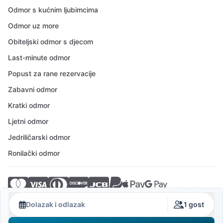
Odmor s kućnim ljubimcima
Odmor uz more
Obiteljski odmor s djecom
Last-minute odmor
Popust za rane rezervacije
Zabavni odmor
Kratki odmor
Ljetni odmor
Jedriličarski odmor
Ronilački odmor
© 2026 Crovillas GmbH
Dolazak i odlazak
1 gost