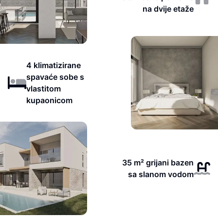
na dvije etaže
4 klimatizirane
spavaće sobe s
vlastitom
kupaonicom
35 m² grijani bazen
sa slanom vodom