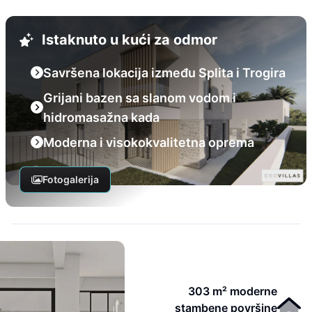
Istaknuto u kući za odmor
Savršena lokacija između Splita i Trogira
Grijani bazen sa slanom vodom i
hidromasažna kada
Moderna i visokokvalitetna oprema
Fotogalerija
303 m² moderne
stambene površine