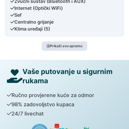
Zvučni sustav (Bluetooth i AUX)
Internet (Optički WiFi)
Sef
Centralno grijanje
Klima uređaji (5)
Prikaži svu opremu
Vaše putovanje u sigurnim
rukama
Ručno provjerene kuće za odmor
98% zadovoljstvo kupaca
24/7 livechat