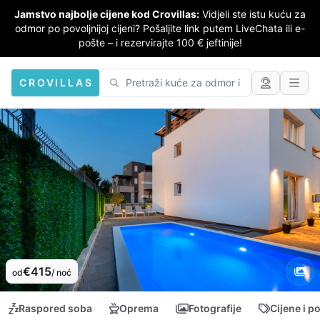
Jamstvo najbolje cijene kod Crovillas:
Vidjeli ste istu kuću za
odmor po povoljnijoj cijeni? Pošaljite link putem LiveChata ili e-
pošte – i rezervirajte 100 € jeftinije!
CROVILLAS
€415
od
/ noć
Raspored soba
Oprema
Fotografije
Cijene i p