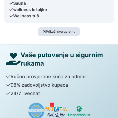
Sauna
wellness ležaljke
Wellness tuš
Prikaži svu opremu
Vaše putovanje u sigurnim
rukama
Ručno provjerene kuće za odmor
98% zadovoljstvo kupaca
24/7 livechat