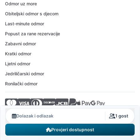
Odmor uz more
Obiteljski odmor s djecom
Last-minute odmor
Popust za rane rezervacije
Zabavni odmor
Kratki odmor
Ljetni odmor
Jedriličarski odmor
Ronilački odmor
© 2026 Crovillas GmbH
Dolazak i odlazak
1 gost
Provjeri dostupnost