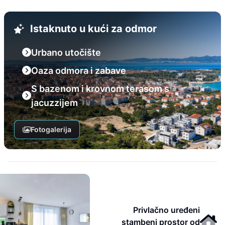
Istaknuto u kući za odmor
Urbano utočište
Oaza odmora i zabave
S bazenom i krovnom terasom s
jacuzzijem
Fotogalerija
Privlačno uređeni
stambeni prostor od