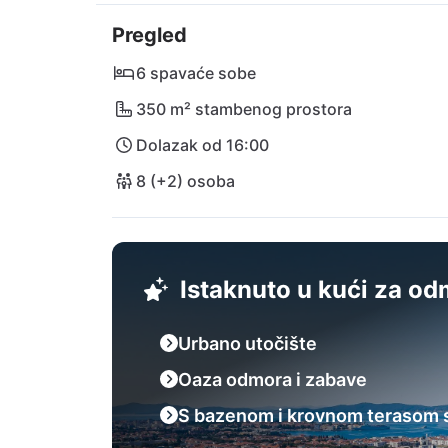
Zadra. Pustite se da vas očara šarm primorsk
Pregled
odmor!
6 spavaće sobe
350 m² stambenog prostora
Dolazak od 16:00
8 (+2) osoba
Istaknuto u kući za o
Urbano utočište
Oaza odmora i zabave
S bazenom i krovnom terasom s