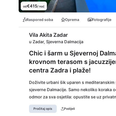
€415
od
/ noć
Raspored soba
Oprema
Fotografije
Vila Akita Zadar
u Zadar, Sjeverna Dalmacija
Chic i šarm u Sjevernoj Dalm
krovnom terasom s jacuzzije
centra Zadra i plaže!
Doživite urbani šik uparen s mediteranskim 
sjeverne Dalmacije. Samo nekoliko koraka od
odmor za sva osjetila: opustite se uz privatni
sjajnim zvjezdanim nebom. Vila kombinira mo
Pročitaj opis
Podijeli
idealno za opuštanje nakon dana na obližnjoj p