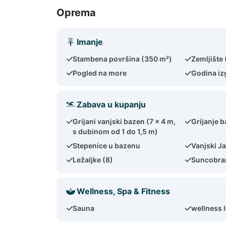
Oprema
Imanje
Stambena površina (350 m²)
Zemljište
Pogled na more
Godina iz
Zabava u kupanju
Grijani vanjski bazen (7 x 4 m,
Grijanje 
s dubinom od 1 do 1,5 m)
Stepenice u bazenu
Vanjski J
Ležaljke (8)
Suncobra
Wellness, Spa & Fitness
Sauna
wellness l