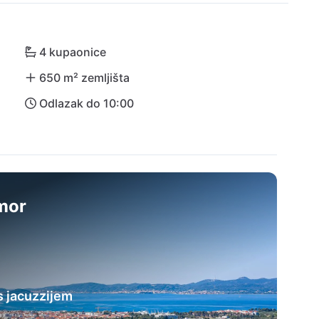
og života i pronađite mir u ovoj izvrsnoj kući za 
4 kupaonice
650 m² zemljišta
Odlazak do 10:00
dmor
 jacuzzijem