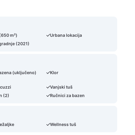
 (650 m²)
Urbana lokacija
gradnje (2021)
bazena (uključeno)
Klor
acuzzi
Vanjski tuš
n (2)
Ručnici za bazen
ežaljke
Wellness tuš