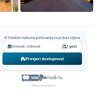
Odaberi datume putovanja za prikaz cijena
Dolazak i odlazak
1 gost
Provjeri dostupnost
+ Bankovni prijenos