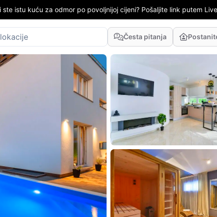
i ste istu kuću za odmor po povoljnijoj cijeni? Pošaljite link putem LiveC
Česta pitanja
Postani