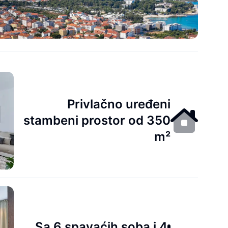
Privlačno uređeni
stambeni prostor od 350
m²
Sa 6 spavaćih soba i 4