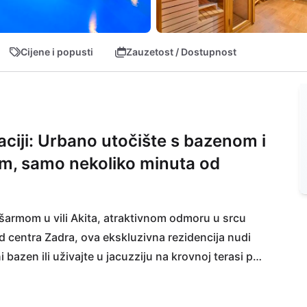
Cijene i popusti
Zauzetost / Dostupnost
aciji: Urbano utočište s bazenom i
m, samo nekoliko minuta od
šarmom u vili Akita, atraktivnom odmoru u srcu 
 centra Zadra, ova ekskluzivna rezidencija nudi 
 bazen ili uživajte u jacuzziju na krovnoj terasi pod 
derni interijer s oazom opuštanja i zabave - 
laži Borik ili za istraživanje povijesnih ulica 