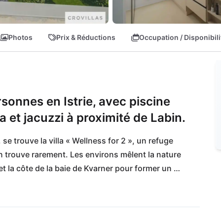
Photos
Prix & Réductions
Occupation / Disponibili
rsonnes en Istrie, avec piscine
a et jacuzzi à proximité de Labin.
, se trouve la villa « Wellness for 2 », un refuge 
trouve rarement. Les environs mêlent la nature 
et la côte de la baie de Kvarner pour former un 
ues à deux. En même temps, s'y instaure un 
déal pour des escapades romantiques, des week-
loin du quotidien.