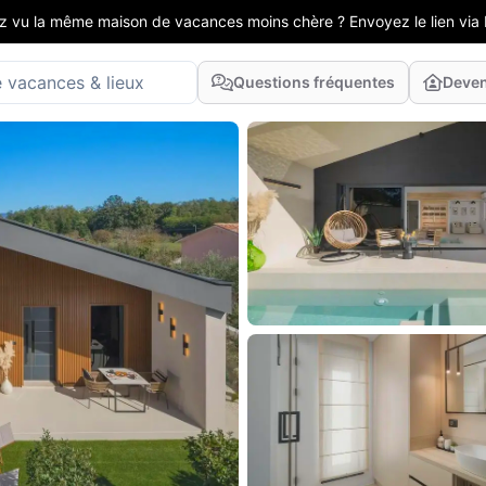
z vu la même maison de vacances moins chère ? Envoyez le lien via 
Questions fréquentes
Deven