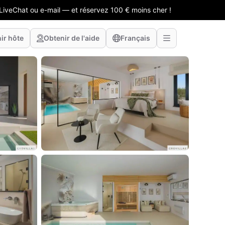
LiveChat ou e-mail — et réservez 100 € moins cher !
ir hôte
Obtenir de l'aide
Français