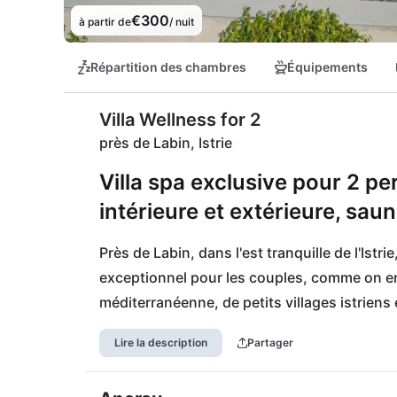
€300
à partir de
/ nuit
Répartition des chambres
Équipements
Villa Wellness for 2
près de Labin, Istrie
Villa spa exclusive pour 2 pe
intérieure et extérieure, saun
Près de Labin, dans l'est tranquille de l'Istrie
exceptionnel pour les couples, comme on en 
méditerranéenne, de petits villages istriens 
cadre parfait propice à des journées détend
Lire la description
Partager
sentiment de calme absolu et d'intimité, i
ends bien-être et des moments particuliers 