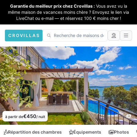
Garantie du meilleur prix chez Crovillas :
Vous avez vu la
même maison de vacances moins chère ? Envoyez le lien via
LiveChat ou e-mail — et réservez 100 € moins cher !
CROVILLAS
€450
à partir de
/ nuit
Répartition des chambres
Équipements
Photos