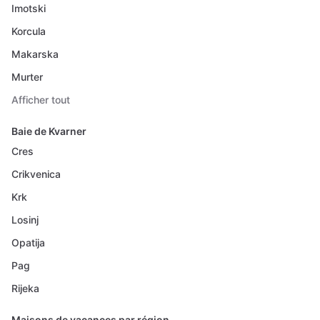
Imotski
Korcula
Makarska
Murter
Afficher tout
Baie de Kvarner
Cres
Crikvenica
Krk
Losinj
Opatija
Pag
Rijeka
Maisons de vacances par région