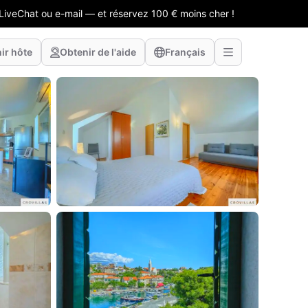
LiveChat ou e-mail — et réservez 100 € moins cher !
ir hôte
Obtenir de l'aide
Français