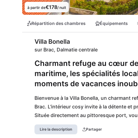
€178
à partir de
/ nuit
Répartition des chambres
Équipements
Villa Bonella
sur Brac, Dalmatie centrale
Charmant refuge au cœur de
maritime, les spécialités loc
moments de vacances inoubli
Bienvenue à la Villa Bonella, un charmant r
Brac. L'intérieur cosy invite à la détente e
Située directement au pittoresque port, vous
animée.

Lire la description
Partager