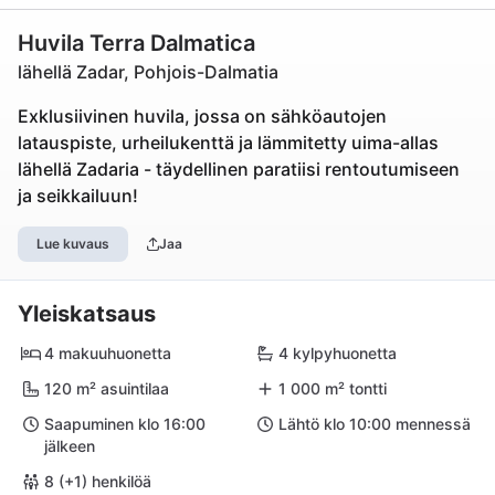
Huvila Terra Dalmatica
lähellä Zadar, Pohjois-Dalmatia
Exklusiivinen huvila, jossa on sähköautojen
latauspiste, urheilukenttä ja lämmitetty uima-allas
lähellä Zadaria - täydellinen paratiisi rentoutumiseen
ja seikkailuun!
Lue kuvaus
Jaa
Yleiskatsaus
4 makuuhuonetta
4 kylpyhuonetta
120 m² asuintilaa
1 000 m² tontti
Saapuminen klo 16:00
Lähtö klo 10:00 mennessä
jälkeen
8 (+1) henkilöä