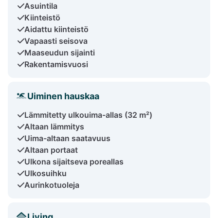
Asuintila
Kiinteistö
Aidattu kiinteistö
Vapaasti seisova
Maaseudun sijainti
Rakentamisvuosi
Uiminen hauskaa
Lämmitetty ulkouima-allas (32 m²)
Altaan lämmitys
Uima-altaan saatavuus
Altaan portaat
Ulkona sijaitseva poreallas
Ulkosuihku
Aurinkotuoleja
Living