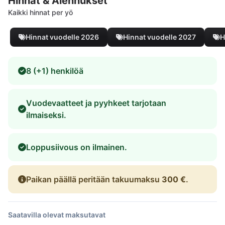
Hinnat & Alennukset
Kaikki hinnat per yö
Hinnat vuodelle 2026
Hinnat vuodelle 2027
H
8 (+1) henkilöä
Vuodevaatteet ja pyyhkeet tarjotaan
ilmaiseksi.
Loppusiivous on ilmainen.
Paikan päällä peritään takuumaksu
300 €
.
Saatavilla olevat maksutavat