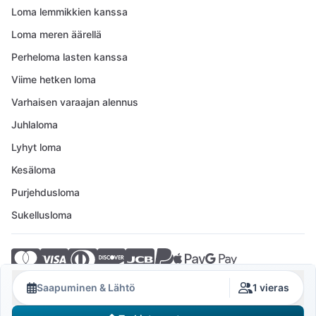
Loma lemmikkien kanssa
Loma meren äärellä
Perheloma lasten kanssa
Viime hetken loma
Varhaisen varaajan alennus
Juhlaloma
Lyhyt loma
Kesäloma
Purjehdusloma
Sukellusloma
© 2026 Crovillas GmbH
Saapuminen & Lähtö
1 vieras