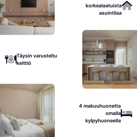
korkealaatuista
asuintilaa
Täysin varusteltu
keittiö
4 makuuhuonetta
omalla
kylpyhuoneella