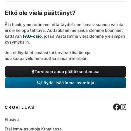
Etkö ole vielä päättänyt?
Älä huoli, ymmärrämme, että täydellisen loma-asunnon valinta
ei ole helppo tehtävä. Auttaaksemme sinua olemme koonneet
kattavan
FAQ-osio
, jossa vastaamme vieraidemme yleisimpiin
kysymyksiin.
Jos et löydä etsimääsi tai tarvitset lisätietoja,
asiakaspalvelumme auttaa sinua mielellään.
Tarvitsen apua päätöksenteossa
Löydä lisää loma-asuntoja
Cro
C
CROVILLAS
Etusivu
Etsi loma-asuntoja Kroatiassa