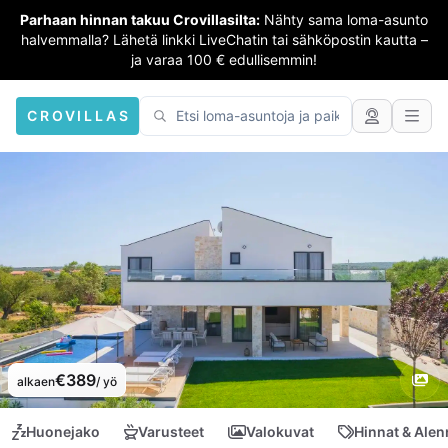
Parhaan hinnan takuu Crovillasilta:
Nähty sama loma-asunto
halvemmalla? Lähetä linkki LiveChatin tai sähköpostin kautta –
ja varaa 100 € edullisemmin!
CROVILLAS
€389
alkaen
/ yö
Huonejako
Varusteet
Valokuvat
Hinnat & Ale