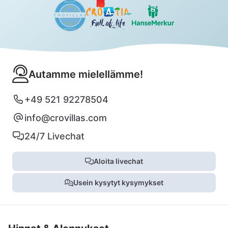
Autamme mielellämme!
+49 521 92278504
info@crovillas.com
24/7 Livechat
Aloita livechat
Usein kysytyt kysymykset