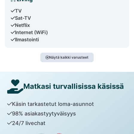
TV
Sat-TV
Netflix
Internet (WiFi)
Ilmastointi
Näytä kaikki varusteet
Matkasi turvallisissa käsissä
Käsin tarkastetut loma-asunnot
98% asiakastyytyväisyys
24/7 livechat