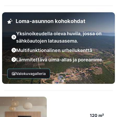
Loma-asunnon kohokohdat
Yksinoikeudella oleva huvila, jossa on
sähköautojen latausasema.
Multifunktionalinen urheilukenttä
Lämmitettävä uima-allas ja poreamme.
Valokuvagalleria
120 m²