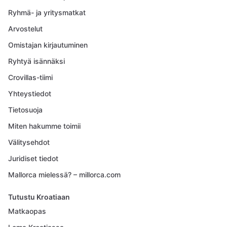
Ryhmä- ja yritysmatkat
Arvostelut
Omistajan kirjautuminen
Ryhtyä isännäksi
Crovillas-tiimi
Yhteystiedot
Tietosuoja
Miten hakumme toimii
Välitysehdot
Juridiset tiedot
Mallorca mielessä? – millorca.com
Tutustu Kroatiaan
Matkaopas