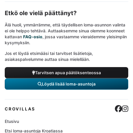
Etkö ole vielä päättänyt?
Älä huoli, ymmärrämme, että täydellisen loma-asunnon valinta
ei ole helppo tehtävä. Auttaaksemme sinua olemme koonneet
kattavan
FAQ-osio
, jossa vastaamme vieraidemme yleisimpiin
kysymyksiin.
Jos et löydä etsimääsi tai tarvitset lisätietoja,
asiakaspalvelumme auttaa sinua mielellään.
Tarvitsen apua päätöksenteossa
Löydä lisää loma-asuntoja
Cro
C
CROVILLAS
Etusivu
Etsi loma-asuntoja Kroatiassa