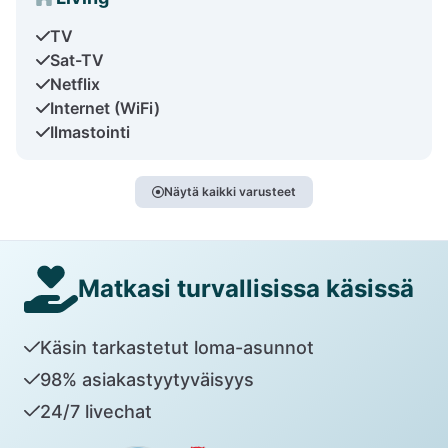
TV
Sat-TV
Netflix
Internet (WiFi)
Ilmastointi
Näytä kaikki varusteet
Matkasi turvallisissa käsissä
Käsin tarkastetut loma-asunnot
98% asiakastyytyväisyys
24/7 livechat