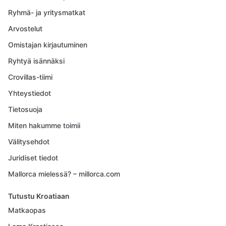
Ryhmä- ja yritysmatkat
Arvostelut
Omistajan kirjautuminen
Ryhtyä isännäksi
Crovillas-tiimi
Yhteystiedot
Tietosuoja
Miten hakumme toimii
Välitysehdot
Juridiset tiedot
Mallorca mielessä? – millorca.com
Tutustu Kroatiaan
Matkaopas