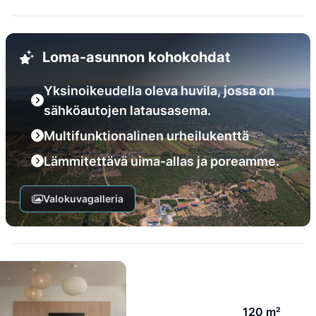
Loma-asunnon kohokohdat
Yksinoikeudella oleva huvila, jossa on
sähköautojen latausasema.
Multifunktionalinen urheilukenttä
Lämmitettävä uima-allas ja poreamme.
Valokuvagalleria
120 m²