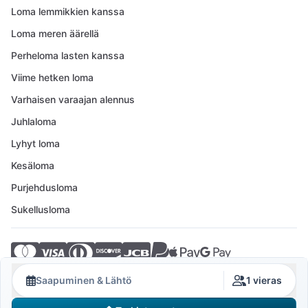
Loma lemmikkien kanssa
Loma meren äärellä
Perheloma lasten kanssa
Viime hetken loma
Varhaisen varaajan alennus
Juhlaloma
Lyhyt loma
Kesäloma
Purjehdusloma
Sukellusloma
© 2026 Crovillas GmbH
Saapuminen & Lähtö
1 vieras