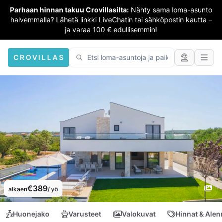
Parhaan hinnan takuu Crovillasilta:
Nähty sama loma-asunto
halvemmalla? Lähetä linkki LiveChatin tai sähköpostin kautta –
ja varaa 100 € edullisemmin!
CROVILLAS
€389
alkaen
/ yö
Huonejako
Varusteet
Valokuvat
Hinnat & Ale