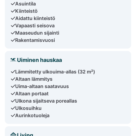
Asuintila
Kiinteistö
Aidattu kiinteistö
Vapaasti seisova
Maaseudun sijainti
Rakentamisvuosi
Uiminen hauskaa
Lämmitetty ulkouima-allas (32 m²)
Altaan lämmitys
Uima-altaan saatavuus
Altaan portaat
Ulkona sijaitseva poreallas
Ulkosuihku
Aurinkotuoleja
Living