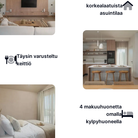
korkealaatuista
asuintilaa
Täysin varusteltu
keittiö
4 makuuhuonetta
omalla
kylpyhuoneella