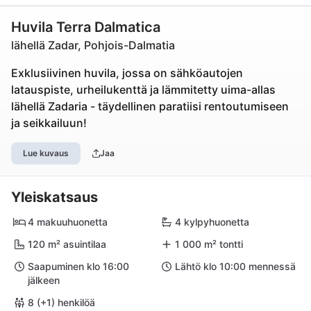
Huvila Terra Dalmatica
lähellä Zadar, Pohjois-Dalmatia
Exklusiivinen huvila, jossa on sähköautojen
latauspiste, urheilukenttä ja lämmitetty uima-allas
lähellä Zadaria - täydellinen paratiisi rentoutumiseen
ja seikkailuun!
Lue kuvaus
Jaa
Yleiskatsaus
4 makuuhuonetta
4 kylpyhuonetta
120 m² asuintilaa
1 000 m² tontti
Saapuminen klo 16:00
Lähtö klo 10:00 mennessä
jälkeen
8 (+1) henkilöä