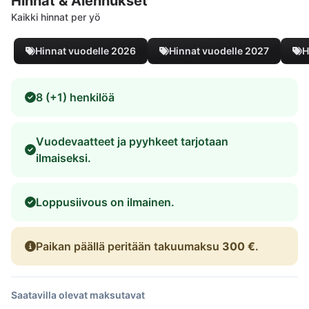
Hinnat & Alennukset
Kaikki hinnat per yö
Hinnat vuodelle 2026
Hinnat vuodelle 2027
H
8 (+1) henkilöä
Vuodevaatteet ja pyyhkeet tarjotaan
ilmaiseksi.
Loppusiivous on ilmainen.
Paikan päällä peritään takuumaksu
300 €
.
Saatavilla olevat maksutavat