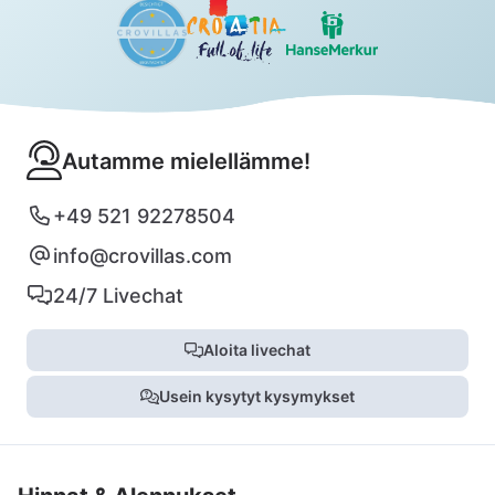
Autamme mielellämme!
+49 521 92278504
info@crovillas.com
24/7 Livechat
Aloita livechat
Usein kysytyt kysymykset