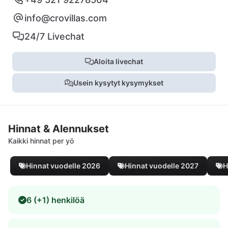
info@crovillas.com
24/7 Livechat
Aloita livechat
Usein kysytyt kysymykset
Hinnat & Alennukset
Kaikki hinnat per yö
Hinnat vuodelle 2026
Hinnat vuodelle 2027
H
6 (+1) henkilöä