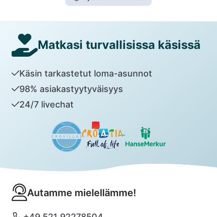
Matkasi turvallisissa käsissä
Käsin tarkastetut loma-asunnot
98% asiakastyytyväisyys
24/7 livechat
Autamme mielellämme!
+49 521 92278504