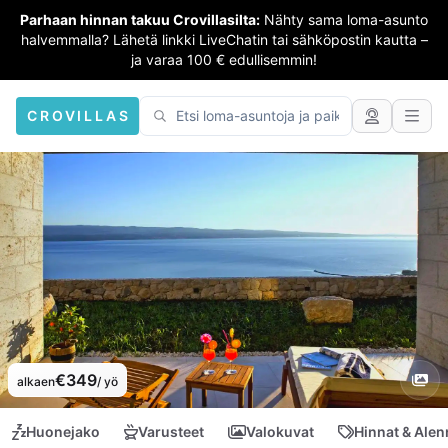
Parhaan hinnan takuu Crovillasilta:
Nähty sama loma-asunto
halvemmalla? Lähetä linkki LiveChatin tai sähköpostin kautta –
ja varaa 100 € edullisemmin!
CROVILLAS
€349
alkaen
/ yö
Huonejako
Varusteet
Valokuvat
Hinnat & Ale