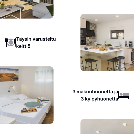
Täysin varusteltu
keittiö
3 makuuhuonetta ja
3 kylpyhuonetta