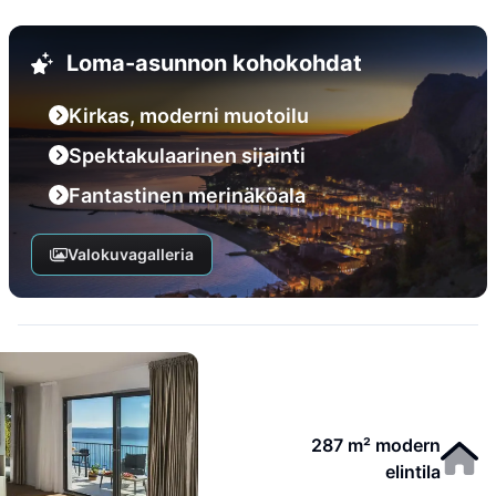
Loma-asunnon kohokohdat
Kirkas, moderni muotoilu
Spektakulaarinen sijainti
Fantastinen merinäköala
Valokuvagalleria
287 m² modern
elintila