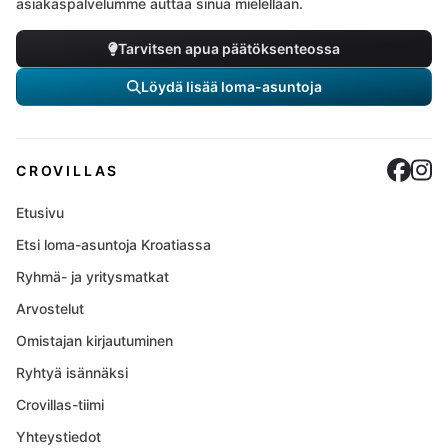
asiakaspalvelumme auttaa sinua mielellään.
Tarvitsen apua päätöksenteossa
Löydä lisää loma-asuntoja
Cro
C
CROVILLAS
Etusivu
Etsi loma-asuntoja Kroatiassa
Ryhmä- ja yritysmatkat
Arvostelut
Omistajan kirjautuminen
Ryhtyä isännäksi
Crovillas-tiimi
Yhteystiedot