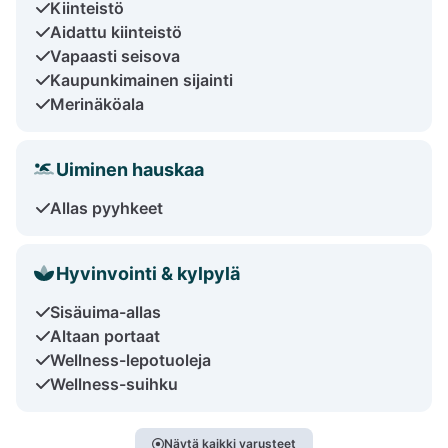
Kiinteistö
Aidattu kiinteistö
Vapaasti seisova
Kaupunkimainen sijainti
Merinäköala
Uiminen hauskaa
Allas pyyhkeet
Hyvinvointi & kylpylä
Sisäuima-allas
Altaan portaat
Wellness-lepotuoleja
Wellness-suihku
Näytä kaikki varusteet