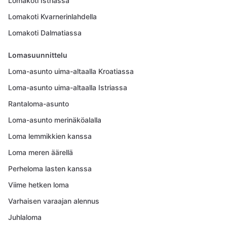
Lomakoti Istriassa
Lomakoti Kvarnerinlahdella
Lomakoti Dalmatiassa
Lomasuunnittelu
Loma-asunto uima-altaalla Kroatiassa
Loma-asunto uima-altaalla Istriassa
Rantaloma-asunto
Loma-asunto merinäköalalla
Loma lemmikkien kanssa
Loma meren äärellä
Perheloma lasten kanssa
Viime hetken loma
Varhaisen varaajan alennus
Juhlaloma