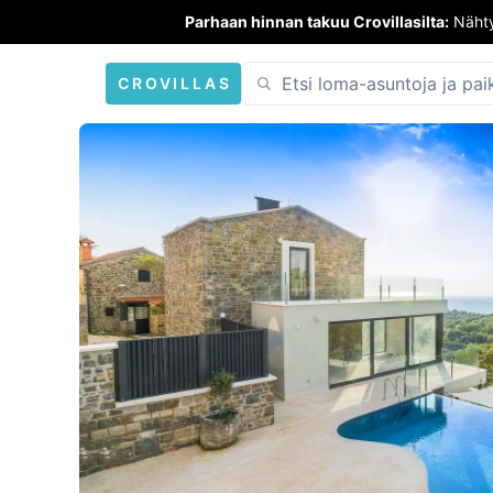
Parhaan hinnan takuu Crovillasilta:
Nähty
CROVILLAS