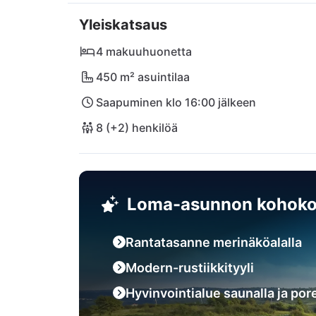
Umagissa voit myös hemmotella itseäsi herkulli
Yleiskatsaus
paikallisella viinilasillisella. Nuoremmille m
Aquapark Istralandia, jossa jokainen todella
4 makuuhuonetta
lentokenttä on saavutettavissa 84 km matka
450 m² asuintilaa
Saapuminen klo 16:00 jälkeen
8 (+2) henkilöä
Loma-asunnon kohoko
Rantatasanne merinäköalalla
Modern-rustiikkityyli
Hyvinvointialue saunalla ja pore