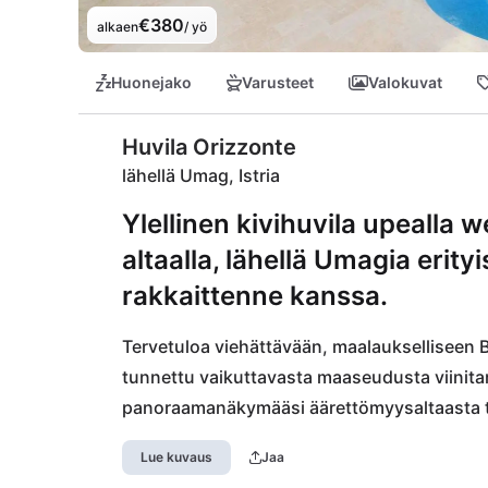
€380
alkaen
/ yö
Huonejako
Varusteet
Valokuvat
Huvila Orizzonte
lähellä Umag, Istria
Ylellinen kivihuvila upealla w
altaalla, lähellä Umagia erity
rakkaittenne kanssa.
Tervetuloa viehättävään, maalaukselliseen B
tunnettu vaikuttavasta maaseudusta viinitarho
panoraamanäkymääsi äärettömyysaltaasta tai
alueet tarjoavat upeita nähtävyyksiä lomaasi 
Lue kuvaus
Jaa
sinua Umagin rannikkokaupungin ympärillä, j