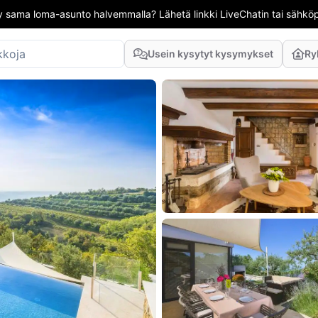
 sama loma-asunto halvemmalla? Lähetä linkki LiveChatin tai sähköpo
Usein kysytyt kysymykset
Ry