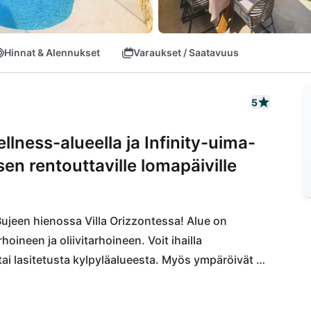
Hinnat & Alennukset
Varaukset / Saatavuus
5
ellness-alueella ja Infinity-uima-
isen rentouttaville lomapäiville
ujeen hienossa Villa Orizzontessa! Alue on 
ineen ja oliivitarhoineen. Voit ihailla 
 lasitetusta kylpyläalueesta. Myös ympäröivät 
varten: Hienot kivi- ja kalliorannat odottavat 
ossa voit uida kristallinkirkkaassa meressä. 