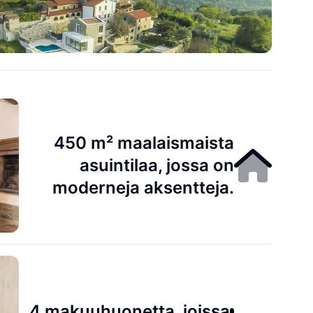
450 m² maalaismaista
asuintilaa, jossa on
moderneja aksentteja.
4 makuuhuonetta, joissa