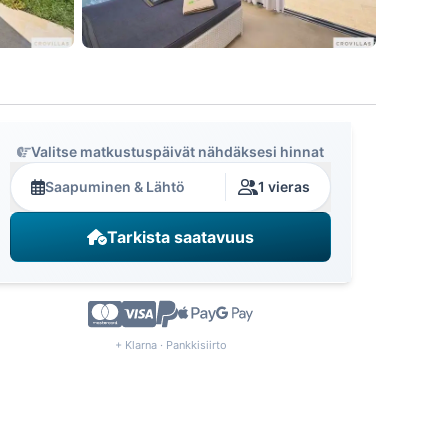
Valitse matkustuspäivät nähdäksesi hinnat
Saapuminen & Lähtö
1 vieras
Tarkista saatavuus
+ Klarna · Pankkisiirto