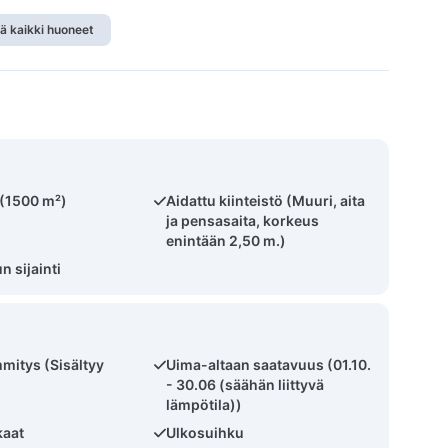
ä kaikki huoneet
 (1500 m²)
Aidattu kiinteistö (Muuri, aita
ja pensasaita, korkeus
enintään 2,50 m.)
 sijainti
mmitys (Sisältyy
Uima-altaan saatavuus (01.10.
- 30.06 (säähän liittyvä
lämpötila))
kaat
Ulkosuihku