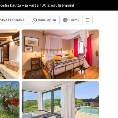
stin kautta – ja varaa 100 € edullisemmin!
htyä isännäksi
Hanki apua
Suomi