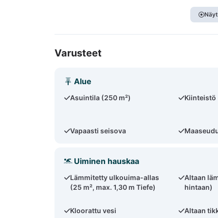
Näyt
Varusteet
Alue
Asuintila (250 m²)
Kiinteistö
Vapaasti seisova
Maaseudun
Uiminen hauskaa
Lämmitetty ulkouima-allas
Altaan lä
(25 m², max. 1,30 m Tiefe)
hintaan)
Kloorattu vesi
Altaan tik