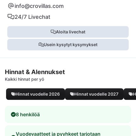
info@crovillas.com
24/7 Livechat
Aloita livechat
Usein kysytyt kysymykset
Hinnat & Alennukset
Kaikki hinnat per yö
Hinnat vuodelle 2026
Hinnat vuodelle 2027
H
8 henkilöä
Vuodevaatteet ja pyyhkeet tarjotaan