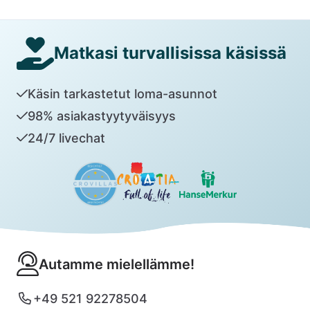
Matkasi turvallisissa käsissä
Käsin tarkastetut loma-asunnot
98% asiakastyytyväisyys
24/7 livechat
Autamme mielellämme!
+49 521 92278504