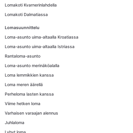
Lomakoti Kvarnerinlahdella
Lomakoti Dalmatiassa
Lomasuunnittelu
Loma-asunto uima-altaalla Kroatiassa
Loma-asunto uima-altaalla Istriassa
Rantaloma-asunto
Loma-asunto merinäköalalla
Loma lemmikkien kanssa
Loma meren äärellä
Perheloma lasten kanssa
Viime hetken loma
Varhaisen varaajan alennus
Juhlaloma
Lyhyt loma