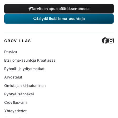
Tarvitsen apua päätöksenteossa
Löydä lisää loma-asuntoja
Cro
C
CROVILLAS
Etusivu
Etsi loma-asuntoja Kroatiassa
Ryhmä- ja yritysmatkat
Arvostelut
Omistajan kirjautuminen
Ryhtyä isännäksi
Crovillas-tiimi
Yhteystiedot