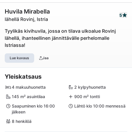
Huvila Mirabella
5
lähellä Rovinj, Istria
Tyylikäs kivihuvila, jossa on tilava ulkoalue Rovinj
lähellä, ihanteellinen jännittävälle perhelomalle
Istriassa!
Lue kuvaus
Jaa
Yleiskatsaus
4 makuuhuonetta
2 kylpyhuonetta
145 m² asuintilaa
900 m² tontti
Saapuminen klo 16:00
Lähtö klo 10:00 mennessä
jälkeen
8 henkilöä