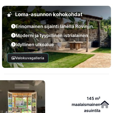
Loma-asunnon kohokohdat
Erinomainen sijainti lähellä Rovinjin.
Moderni ja tyypillinen istrialainen
Idyllinen ulkoalue
Valokuvagalleria
145 m²
maalaismainen
asuintila