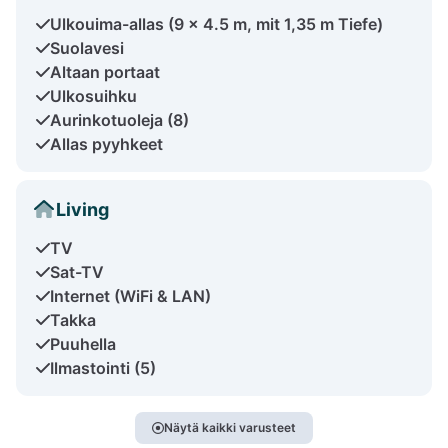
Ulkouima-allas (9 x 4.5 m, mit 1,35 m Tiefe)
Suolavesi
Altaan portaat
Ulkosuihku
Aurinkotuoleja (8)
Allas pyyhkeet
Living
TV
Sat-TV
Internet (WiFi & LAN)
Takka
Puuhella
Ilmastointi (5)
Näytä kaikki varusteet