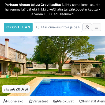
Parhaan hinnan takuu Crovillasilta:
Nähty sama loma-asunto
halvemmalla? Lähetä linkki LiveChatin tai sähköpostin kautta –
ja varaa 100 € edullisemmin!
CROVILLAS
€200
alkaen
/ yö
Huonejako
Varusteet
Valokuvat
Hinnat & Ale