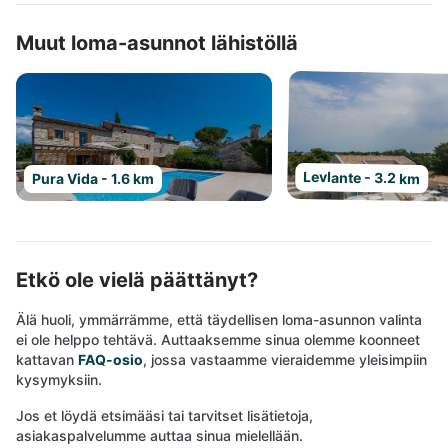
Muut loma-asunnot lähistöllä
Levlante - 3.2 km
Pura Vida - 1.6 km
Etkö ole vielä päättänyt?
Älä huoli, ymmärrämme, että täydellisen loma-asunnon valinta
ei ole helppo tehtävä. Auttaaksemme sinua olemme koonneet
kattavan
FAQ-osio
, jossa vastaamme vieraidemme yleisimpiin
kysymyksiin.
Jos et löydä etsimääsi tai tarvitset lisätietoja,
asiakaspalvelumme auttaa sinua mielellään.